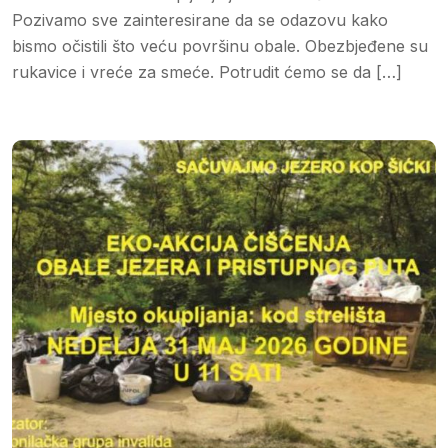
Pozivamo sve zainteresirane da se odazovu kako
bismo očistili što veću površinu obale. Obezbjeđene su
rukavice i vreće za smeće. Potrudit ćemo se da […]