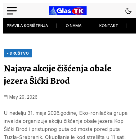
PRAVILA KORIŠTENJA
O NAMA
KONTAKT
P
- DRUŠTVO
Najava akcije čišćenja obale
jezera Šićki Brod
May 29, 2026
U nedelju 31. maja 2026.godine, Eko-ronilačka grupa
invalida organizuje akciju čišćenja obale jezera Kop
Šićki Brod i pristupnog puta od mosta pored puta
Tuzla-Srebrenik. Okupljanje je kod strelišta u 11 sati.