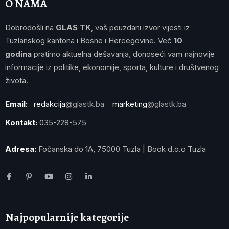
O NAMA
Dobrodošli na
GLAS TK
, vaš pouzdani izvor vijesti iz
Tuzlanskog kantona i Bosne i Hercegovine. Već
10
godina
pratimo aktuelna dešavanja, donoseći vam najnovije
informacije iz politike, ekonomije, sporta, kulture i društvenog
života.
Email:
redakcija
@glastk.ba
marketing
@glastk.ba
Kontakt:
035-228-575
Adresa:
Fočanska do 1A, 75000 Tuzla | Book d.o.o Tuzla
Najpopularnije kategorije