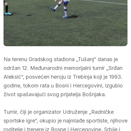
Na terenu Gradskog stadiona „Tušanj“ danas je
održan 12. Međunarodni memorijalni turnir „Srđan
Aleksić“, posvećen heroju iz Trebinja koji je 1993.
godine, tokom rata u Bosni i Hercegovini, izgubio
život spašavajući svog prijatelja Bošnjaka.
Turnir, čiji je organizator Udruženje „Radničke
sportske igre“, okupio je najmlađe sportiste, njihove
roditelje i trenere iz Bosne i Hercegovine, Srbije i