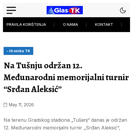
PRAVILA KORIŠTENJA
O NAMA
KONTAKT
P
- Hronika TK
Na Tušnju održan 12.
Međunarodni memorijalni turnir
“Srđan Aleksić”
May 11, 2026
Na terenu Gradskog stadiona „Tušanj“ danas je održan
12. Međunarodni memorijalni turnir „Srđan Aleksić“,