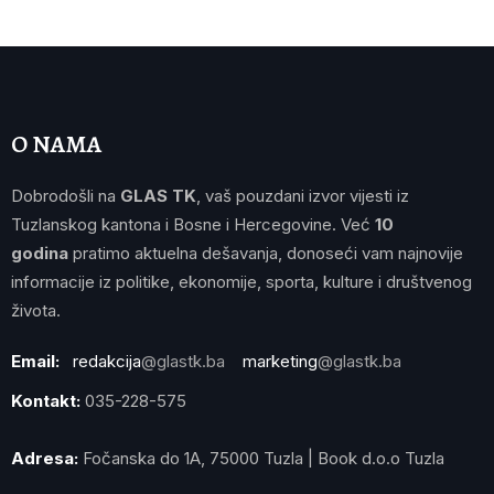
O NAMA
Dobrodošli na
GLAS TK
, vaš pouzdani izvor vijesti iz
Tuzlanskog kantona i Bosne i Hercegovine. Već
10
godina
pratimo aktuelna dešavanja, donoseći vam najnovije
informacije iz politike, ekonomije, sporta, kulture i društvenog
života.
Email:
redakcija
@glastk.ba
marketing
@glastk.ba
Kontakt:
035-228-575
Adresa:
Fočanska do 1A, 75000 Tuzla | Book d.o.o Tuzla