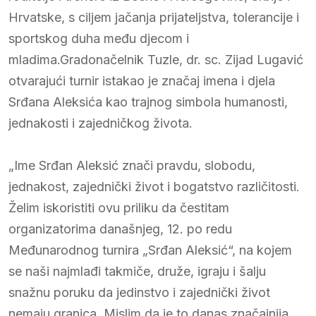
Hrvatske, s ciljem jačanja prijateljstva, tolerancije i
sportskog duha među djecom i
mladima.Gradonačelnik Tuzle, dr. sc. Zijad Lugavić
otvarajući turnir istakao je značaj imena i djela
Srđana Aleksića kao trajnog simbola humanosti,
jednakosti i zajedničkog života.
„Ime Srđan Aleksić znači pravdu, slobodu,
jednakost, zajednički život i bogatstvo različitosti.
Želim iskoristiti ovu priliku da čestitam
organizatorima današnjeg, 12. po redu
Međunarodnog turnira „Srđan Aleksić“, na kojem
se naši najmlađi takmiče, druže, igraju i šalju
snažnu poruku da jedinstvo i zajednički život
nemaju granica. Mislim da je to danas značajnija