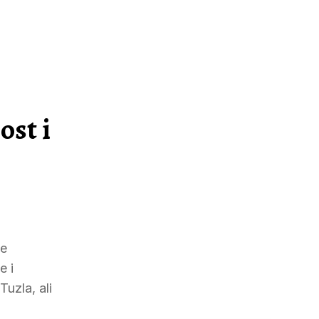
ost i
će
e i
uzla, ali