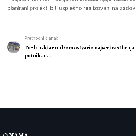
planirani projekti biti uspješno realizovani na zado
Prethodni članak
Tuzlanski aerodrom ostvario najveći rast broja
putnika u...
O NAMA