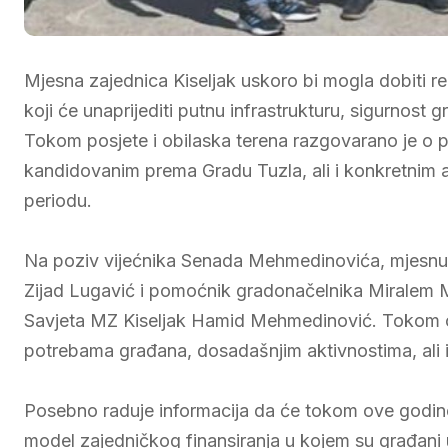
Mjesna zajednica Kiseljak uskoro bi mogla dobiti rea
koji će unaprijediti putnu infrastrukturu, sigurnost g
Tokom posjete i obilaska terena razgovarano je o 
kandidovanim prema Gradu Tuzla, ali i konkretnim a
periodu.
Na poziv vijećnika Senada Mehmedinovića, mjesnu z
Zijad Lugavić i pomoćnik gradonačelnika Miralem 
Savjeta MZ Kiseljak Hamid Mehmedinović. Tokom obil
potrebama građana, dosadašnjim aktivnostima, ali i
Posebno raduje informacija da će tokom ove godine 
model zajedničkog finansiranja u kojem su građani