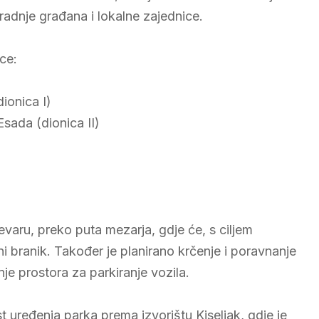
radnje građana i lokalne zajednice.
ce:
ionica I)
sada (dionica II)
varu, preko puta mezarja, gdje će, s ciljem
ni branik. Također je planirano krčenje i poravnanje
je prostora za parkiranje vozila.
 uređenja parka prema izvorištu Kiseljak, gdje je