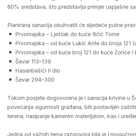
80% sredstava, što predstavlja primjer uspješne sa
Planirana sanacija obuhvatit će sljedeće putne prav
Prvomajska – Lještak do kuće Iličić Tome
Prvomajska – od kuće Lukić Ante do broja 121 (d
Prvomajska – od kuće broj 121 do kuće Zorice i E
Ševar 113–139
Hasanbašići II dio
Ševar 294–300
Tokom posjete dogovorena je i sanacija krivine u Še
povećanja sigurnosti građana, biti postavljen zaštit
terena, nasipanje kamenim materijalom, kao i uređen
Jedna od važnih tema razgovora bila je i mogućnost