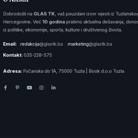
Dobrodošli na
GLAS TK
, vaš pouzdani izvor vijesti iz Tuzlansko
Hercegovine. Već
10 godina
pratimo aktuelna dešavanja, donos
iz politike, ekonomije, sporta, kulture i društvenog života.
Email:
redakcija
@glastk.ba
marketing
@glastk.ba
Kontakt:
035-228-575
Adresa:
Fočanska do 1A, 75000 Tuzla | Book d.o.o Tuzla