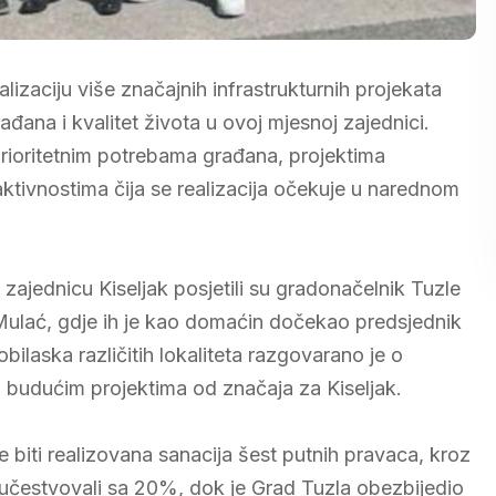
lizaciju više značajnih infrastrukturnih projekata
rađana i kvalitet života u ovoj mjesnoj zajednici.
prioritetnim potrebama građana, projektima
ktivnostima čija se realizacija očekuje u narednom
ajednicu Kiseljak posjetili su gradonačelnik Tuzle
Mulać, gdje ih je kao domaćin dočekao predsjednik
aska različitih lokaliteta razgovarano je o
 budućim projektima od značaja za Kiseljak.
biti realizovana sanacija šest putnih pravaca, kroz
 učestvovali sa 20%, dok je Grad Tuzla obezbijedio