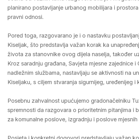
planirano postavljanje urbanog mobilijara i prostor
pravni odnosi.
Pored toga, razgovarano je i o nastavku postavlja
Kiseljak, što predstavlja važan korak ka unapređenj
života za stanovnike ovog dijela naselja, također u
Kroz saradnju građana, Savjeta mjesne zajednice i 
nadležnim službama, nastavljaju se aktivnosti na una
Kiseljaku, s ciljem stvaranja sigurnijeg, uređenijeg i
Posebnu zahvalnost upućujemo gradonačelniku Tuzl
spremnosti da razgovara o prioritetnim pitanjima i
za komunalne poslove, izgradnju i poslove mjesnih 
Posjeta i konkretni dogovori predstavljaju važan ko