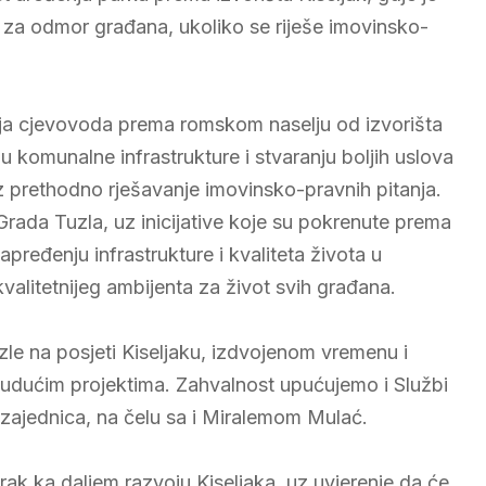
a za odmor građana, ukoliko se riješe imovinsko-
nja cjevovoda prema romskom naselju od izvorišta
u komunalne infrastrukture i stvaranju boljih uslova
z prethodno rješavanje imovinsko-pravnih pitanja.
Grada Tuzla, uz inicijative koje su pokrenute prema
pređenju infrastrukture i kvaliteta života u
 kvalitetnijeg ambijenta za život svih građana.
e na posjeti Kiseljaku, izdvojenom vremenu i
 budućim projektima. Zahvalnost upućujemo i Službi
zajednica, na čelu sa i Miralemom Mulać.
rak ka daljem razvoju Kiseljaka, uz uvjerenje da će