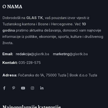
O NAMA
Dobrodošli na
GLAS TK
, vaš pouzdani izvor vijesti iz
Tuzlanskog kantona i Bosne i Hercegovine. Već
10
godina
pratimo aktuelna dešavanja, donoseći vam najnovije
informacije iz politike, ekonomije, sporta, kulture i društvenog
života.
Email:
redakcija
@glastk.ba
marketing
@glastk.ba
Kontakt:
035-228-575
Adresa:
Fočanska do 1A, 75000 Tuzla | Book d.o.o Tuzla
Najpopularnije kategorije