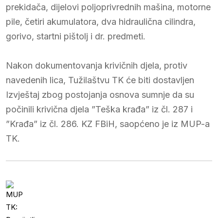
prekidača, dijelovi poljoprivrednih mašina, motorne
pile, četiri akumulatora, dva hidraulična cilindra,
gorivo, startni pištolj i dr. predmeti.
Nakon dokumentovanja krivičnih djela, protiv
navedenih lica, Tužilaštvu TK će biti dostavljen
Izvještaj zbog postojanja osnova sumnje da su
počinili krivična djela ”Teška krađa” iz čl. 287 i
”Krađa” iz čl. 286. KZ FBiH, saopćeno je iz MUP-a
TK.