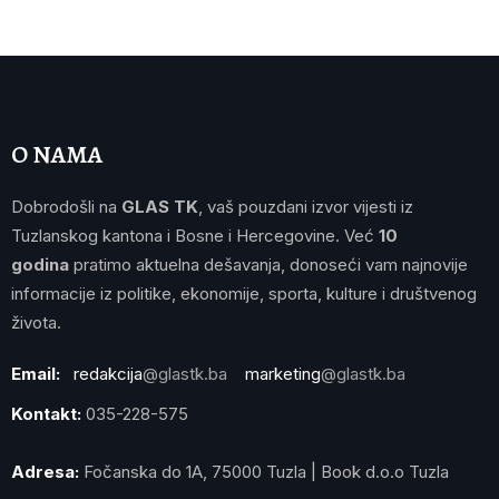
O NAMA
Dobrodošli na
GLAS TK
, vaš pouzdani izvor vijesti iz
Tuzlanskog kantona i Bosne i Hercegovine. Već
10
godina
pratimo aktuelna dešavanja, donoseći vam najnovije
informacije iz politike, ekonomije, sporta, kulture i društvenog
života.
Email:
redakcija
@glastk.ba
marketing
@glastk.ba
Kontakt:
035-228-575
Adresa:
Fočanska do 1A, 75000 Tuzla | Book d.o.o Tuzla