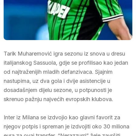
Tarik Muharemović igra sezonu iz snova u dresu
italijanskog Sassuola, gdje se profilisao kao jedan
od najtraženijih mladih defanzivaca. Sjajnim
nastupima, uz dva gola i dvije asistencije u
dosadašnjem dijelu sezone, u potpunosti je
skrenuo pažnju najvećih evropskih klubova.
Inter iz Milana se izdvojio kao glavni favorit za
njegov potpis i spreman je izdvojiti oko 30 miliona
eura za ovaj transfer. “Nerazzurri” žele završiti