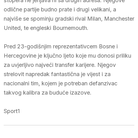
štopera ne jenjava ni sa drugih adresa. Njegove
odlične partije budno prate i drugi velikani, a
najviše se spominju gradski rival Milan, Manchester
United, te engleski Bournemouth.
Pred 23-godišnjim reprezentativcem Bosne i
Hercegovine je ključno ljeto koje mu donosi priliku
za uvjerljivo najveći transfer karijere. Njegov
strelovit napredak fantastična je vijest i za
nacionalni tim, kojem je potreban defanzivac
takvog kalibra za buduće izazove.
Sport1