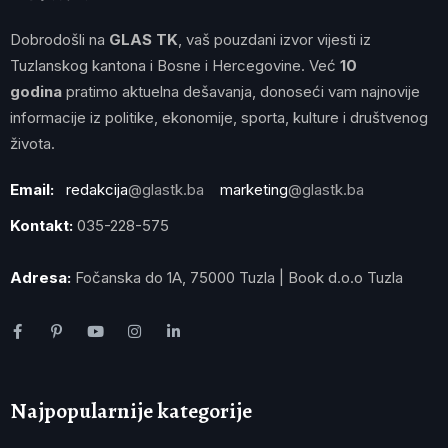
Dobrodošli na
GLAS TK
, vaš pouzdani izvor vijesti iz
Tuzlanskog kantona i Bosne i Hercegovine. Već
10
godina
pratimo aktuelna dešavanja, donoseći vam najnovije
informacije iz politike, ekonomije, sporta, kulture i društvenog
života.
Email:
redakcija
@glastk.ba
marketing
@glastk.ba
Kontakt:
035-228-575
Adresa:
Fočanska do 1A, 75000 Tuzla | Book d.o.o Tuzla
Najpopularnije kategorije