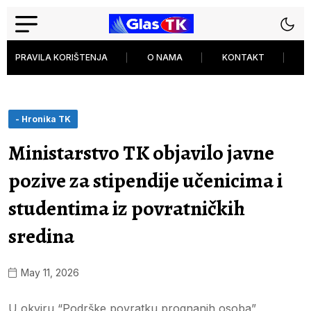
PRAVILA KORIŠTENJA
O NAMA
KONTAKT
P
- Hronika TK
Ministarstvo TK objavilo javne
pozive za stipendije učenicima i
studentima iz povratničkih
sredina
May 11, 2026
U okviru “Podrške povratku prognanih osoba”