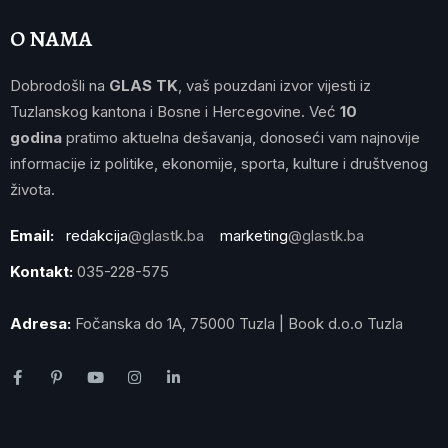
O NAMA
Dobrodošli na
GLAS TK
, vaš pouzdani izvor vijesti iz
Tuzlanskog kantona i Bosne i Hercegovine. Već
10
godina
pratimo aktuelna dešavanja, donoseći vam najnovije
informacije iz politike, ekonomije, sporta, kulture i društvenog
života.
Email:
redakcija
@glastk.ba
marketing
@glastk.ba
Kontakt:
035-228-575
Adresa:
Fočanska do 1A, 75000 Tuzla | Book d.o.o Tuzla