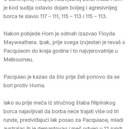
je kod sudija ostavio dojam boljeg i agresivnijeg
borca te slavio 117 – 111, 115 – 113 i 115 – 113.
Nakon pobjede Horn je odmah izazvao Floyda
Mayweathera. Ipak, prije svega izvjestan je revaš s
Pacquiaom do kraja godine i to najvjerovatnije u
Melbourneu.
Pacquiao je kazao da što prije želi ponovo da se
bori protiv Horna.
Iako su prije meča iz stručnog štaba filipinskog
borca najavljivali da borba neće trajati više od tri
runde, predviđajući lak posao za Pacquiaoa, mladi
australac ih je demantovao i meč odveo u 12 rundi