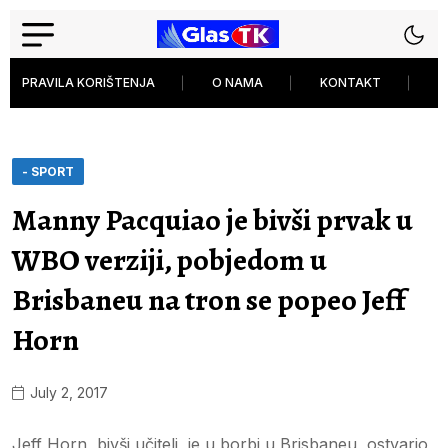
PRAVILA KORIŠTENJA
O NAMA
KONTAKT
P
- SPORT
Manny Pacquiao je bivši prvak u
WBO verziji, pobjedom u
Brisbaneu na tron se popeo Jeff
Horn
July 2, 2017
Jeff Horn, bivši učitelj, je u borbi u Brisbaneu, ostvario