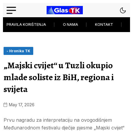
PRAVILA KORIŠTENJA
O NAMA
KONTAKT
P
- Hronika TK
„Majski cvijet“ u Tuzli okupio
mlade soliste iz BiH, regiona i
svijeta
May 17, 2026
Prvu nagradu za interpretaciju na ovogodišnjem
Međunarodnom festivalu dječije pjesme „Majski cvijet“