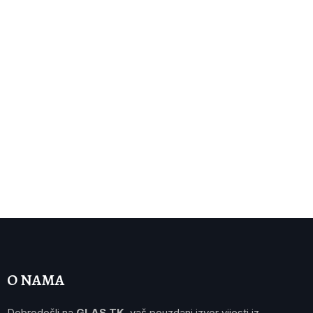
O NAMA
Dobrodošli na
GLAS TK
, vaš pouzdani izvor vijesti iz