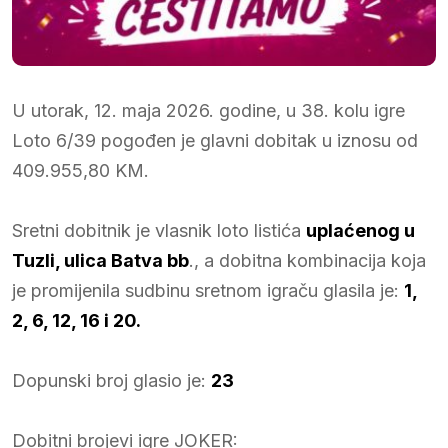
U utorak, 12. maja 2026. godine, u 38. kolu igre
Loto 6/39 pogođen je glavni dobitak u iznosu od
409.955,80 KM.
Sretni dobitnik je vlasnik loto listića
uplaćenog u
Tuzli, ulica Batva bb
., a dobitna kombinacija koja
je promijenila sudbinu sretnom igraču glasila je:
1,
2, 6, 12, 16 i 20.
Dopunski broj glasio je:
23
Dobitni brojevi igre JOKER: