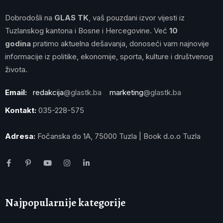
Dobrodošli na
GLAS TK
, vaš pouzdani izvor vijesti iz
Tuzlanskog kantona i Bosne i Hercegovine. Već
10
godina
pratimo aktuelna dešavanja, donoseći vam najnovije
informacije iz politike, ekonomije, sporta, kulture i društvenog
života.
Email:
redakcija
@glastk.ba
marketing
@glastk.ba
Kontakt:
035-228-575
Adresa:
Fočanska do 1A, 75000 Tuzla | Book d.o.o Tuzla
Najpopularnije kategorije