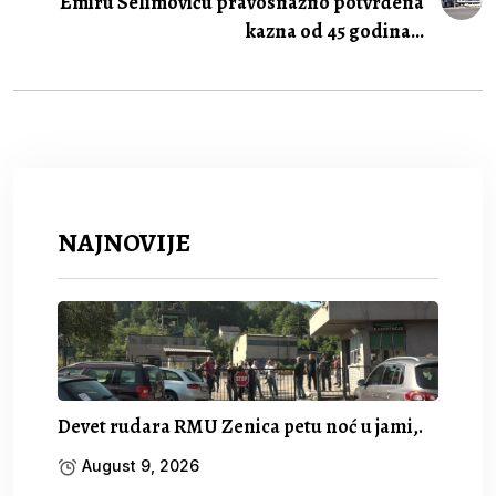
Emiru Selimoviću pravosnažno potvrđena
kazna od 45 godina...
NAJNOVIJE
Devet rudara RMU Zenica petu noć u jami,.
August 9, 2026