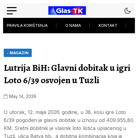
PRAVILA KORIŠTENJA
O NAMA
KONTAKT
P
- MAGAZIN
Lutrija BiH: Glavni dobitak u igri
Loto 6/39 osvojen u Tuzli
May 14, 2026
U utorak, 12. maja 2026. godine, u 38. kolu igre Loto
6/39 pogođen je glavni dobitak u iznosu od 409.955,80
KM. Sretni dobitnik je vlasnik loto listića uplaćenog u
Tuzli, ulica Batva bb., a dobitna kombinacija koja je