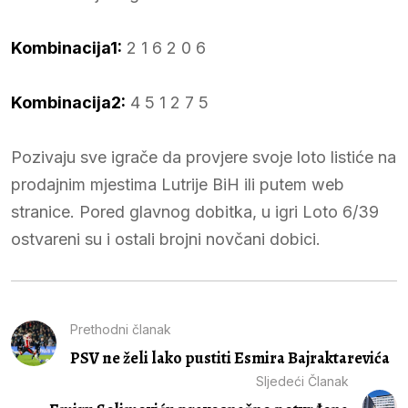
Kombinacija1:
2 1 6 2 0 6
Kombinacija2:
4 5 1 2 7 5
Pozivaju sve igrače da provjere svoje loto listiće na
prodajnim mjestima Lutrije BiH ili putem web
stranice. Pored glavnog dobitka, u igri Loto 6/39
ostvareni su i ostali brojni novčani dobici.
Prethodni članak
PSV ne želi lako pustiti Esmira Bajraktarevića
Sljedeći Članak