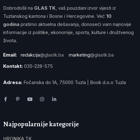
Dobrodošli na
GLAS TK
, vaš pouzdani izvor vijesti iz
Tuzlanskog kantona i Bosne i Hercegovine. Već
10
godina
pratimo aktuelna dešavanja, donoseći vam najnovije
informacije iz politike, ekonomije, sporta, kulture i društvenog
života.
Email:
redakcija
@glastk.ba
marketing
@glastk.ba
Kontakt:
035-228-575
Adresa:
Fočanska do 1A, 75000 Tuzla | Book d.o.o Tuzla
Najpopularnije kategorije
HRONIKA TK