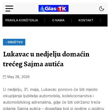
PRAVILA KORIŠTENJA
O NAMA
KONTAKT
P
- DRUŠTVO
Lukavac u nedjelju domaćin
trećeg Sajma autića
May 28, 2026
U nedjelju, 31. maja, Lukavac ponovo će biti mjesto
okupljanja ljubitelja automobila, kolekcionarstva i
automobilskog adrenalina, gdje će biti održano treće
izdanje Sajma autića – događaja koji iz godine u godinu