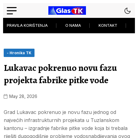
PRAVILA KORIŠTENJA
O NAMA
KONTAKT
P
- Hronika TK
Lukavac pokrenuo novu fazu
projekta fabrike pitke vode
May 28, 2026
Grad Lukavac pokrenuo je novu fazu jednog od
najvećih infrastrukturnih projekata u Tuzlanskom
kantonu – izgradnje fabrike pitke vode koja bi trebala
riješiti dugogodišnje probleme vodosnabdijevanja ovog