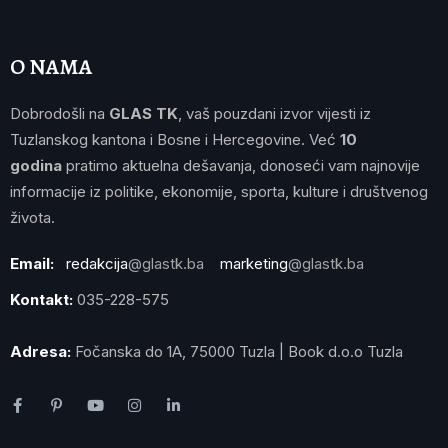
O NAMA
Dobrodošli na
GLAS TK
, vaš pouzdani izvor vijesti iz
Tuzlanskog kantona i Bosne i Hercegovine. Već
10
godina
pratimo aktuelna dešavanja, donoseći vam najnovije
informacije iz politike, ekonomije, sporta, kulture i društvenog
života.
Email:
redakcija
@glastk.ba
marketing
@glastk.ba
Kontakt:
035-228-575
Adresa:
Fočanska do 1A, 75000 Tuzla | Book d.o.o Tuzla