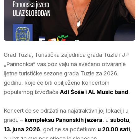
Grad Tuzla, Turistička zajednica grada Tuzle i JP
„Pannonica“ vas pozivaju na svečano otvaranje
ljetne turističke sezone grada Tuzle za 2026.
godinu, koje će biti obilježeno koncertom
popularnog izvođača
Adi Šoše i AL Music band
.
Koncert će se održati na najatraktivnijoj lokaciji u
gradu –
kompleksu Panonskih jezera
, u
subotu,
13. juna 2026
. godine sa početkom
u 20.00 sati
,
a ulaz za sve posjetioce je slobodan.