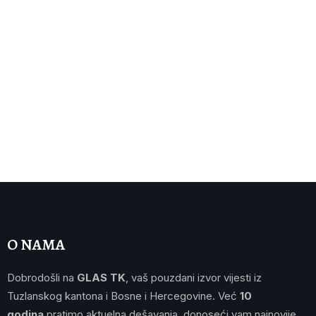
O NAMA
Dobrodošli na
GLAS TK
, vaš pouzdani izvor vijesti iz
Tuzlanskog kantona i Bosne i Hercegovine. Već
10
godina
pratimo aktuelna dešavanja, donoseći vam najnovije