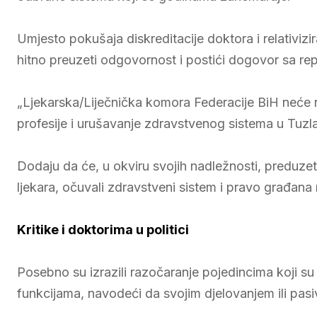
Umjesto pokušaja diskreditacije doktora i relativiz
hitno preuzeti odgovornost i postići dogovor sa re
„Ljekarska/Liječnička komora Federacije BiH neće 
profesije i urušavanje zdravstvenog sistema u Tuz
Dodaju da će, u okviru svojih nadležnosti, preduzeti
ljekara, očuvali zdravstveni sistem i pravo građan
Kritike i doktorima u politici
Posebno su izrazili razočaranje pojedincima koji su p
funkcijama, navodeći da svojim djelovanjem ili pa