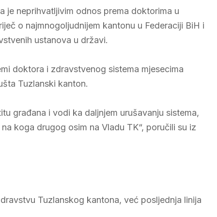
la je neprihvatljivim odnos prema doktorima u
iječ o najmnogoljudnijem kantonu u Federaciji BiH i
vstvenih ustanova u državi.
emi doktora i zdravstvenog sistema mjesecima
ušta Tuzlanski kanton.
itu građana i vodi ka daljnjem urušavanju sistema,
 na koga drugog osim na Vladu TK“, poručili su iz
zdravstvu Tuzlanskog kantona, već posljednja linija