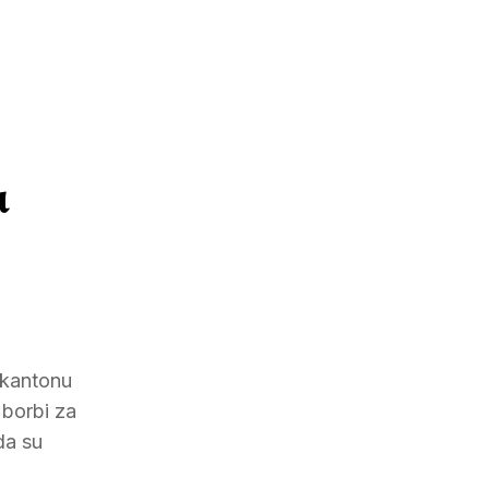
u
 kantonu
 borbi za
da su