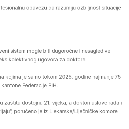
esionalnu obavezu da razumiju ozbiljnost situacije i
veni sistem mogle biti dugoročne i nesagledive
neks kolektivnog ugovora za doktore.
ma kojima je samo tokom 2025. godine najmanje 75
e kantone Federacije BiH.
aštitu dostojnu 21. vijeka, a doktori uslove rada i
ljaju“, poručeno je iz Ljekarske/Liječničke komore