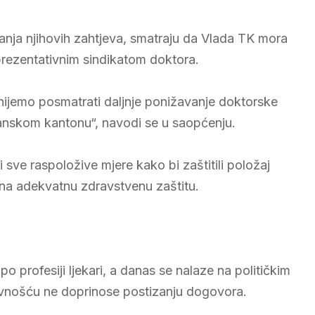
iranja njihovih zahtjeva, smatraju da Vlada TK mora
prezentativnim sindikatom doktora.
nijemo posmatrati daljnje ponižavanje doktorske
lanskom kantonu“, navodi se u saopćenju.
 sve raspoložive mjere kako bi zaštitili položaj
a na adekvatnu zdravstvenu zaštitu.
o profesiji ljekari, a danas se nalaze na političkim
sivnošću ne doprinose postizanju dogovora.