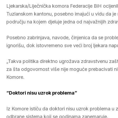
Ljekarska/Liječnička komora Federacije BiH ocijeni
Tuzlanskom kantonu, posebno imajući u vidu da je r
području na kojem djeluje jedna od najvažnijih zdra
Posebno zabrinjava, navode, činjenica da se probl
ignorišu, dok istovremeno sve veći broj ljekara nap
„Takva politika direktno ugrožava zdravstvenu zašt
za šta odgovornost više nije moguće prebacivati ni
Komore.
“Doktori nisu uzrok problema”
Iz Komore ističu da doktori nisu uzrok problema u 
odbrane sistema koji se godinama zanemaruje.