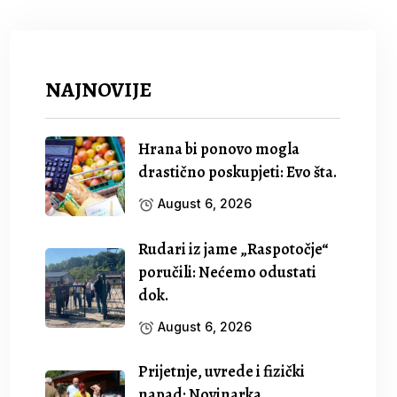
NAJNOVIJE
Hrana bi ponovo mogla
drastično poskupjeti: Evo šta.
August 6, 2026
Rudari iz jame „Raspotočje“
poručili: Nećemo odustati
dok.
August 6, 2026
Prijetnje, uvrede i fizički
napad: Novinarka