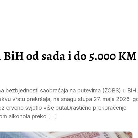
 BiH od sada i do 5.000 KM
bezbjednosti saobraćaja na putevima (ZOBS) u BiH, 
takvu vrstu prekršaja, na snagu stupa 27. maja 2026. g
roz crveno svjetlo više putaDrastično prekoračenje
vom alkohola preko […]