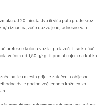
maku od 20 minuta dva ili više puta prođe kroz
0 km/h iznad najveće dozvoljene, odnosno van
 pretekne kolonu vozila, prelazeći ili se krećući
ohola većom od 1,50 g/kg, ili pod uticajem narkotika
ača na licu mjesta gdje je zatečen u obijesnoj
u prethodne dvije godine već jednom kažnjen za
S-a.
o je predviđeno, privremeno oduzeto vozilo čuva