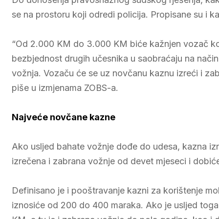
se na prostoru koji odredi policija. Propisane su i k
“Od 2.000 KM do 3.000 KM biće kažnjen vozač koj
bezbjednost drugih učesnika u saobraćaju na način
vožnja. Vozaču će se uz novčanu kaznu izreći i za
piše u izmjenama ZOBS-a.
Najveće novčane kazne
Ako usljed bahate vožnje dođe do udesa, kazna iz
izrečena i zabrana vožnje od devet mjeseci i dobić
Definisano je i pooštravanje kazni za korištenje mo
iznosiće od 200 do 400 maraka. Ako je usljed tog