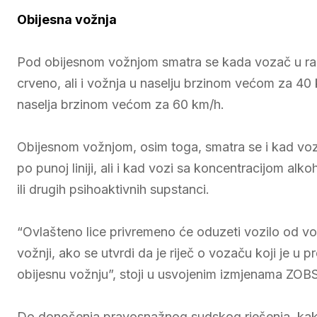
Obijesna vožnja
Pod obijesnom vožnjom smatra se kada vozač u raz
crveno, ali i vožnja u naselju brzinom većom za 4
naselja brzinom većom za 60 km/h.
Obijesnom vožnjom, osim toga, smatra se i kad vozač
po punoj liniji, ali i kad vozi sa koncentracijom alk
ili drugih psihoaktivnih supstanci.
“Ovlašteno lice privremeno će oduzeti vozilo od voz
vožnji, ako se utvrdi da je riječ o vozaču koji je 
obijesnu vožnju”, stoji u usvojenim izmjenama ZOB
Do donošenja pravosnažnog sudskog rješenja, kak