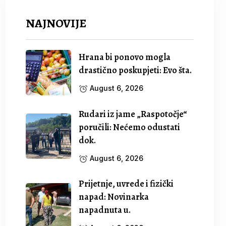
NAJNOVIJE
Hrana bi ponovo mogla
drastično poskupjeti: Evo šta.
August 6, 2026
Rudari iz jame „Raspotočje“
poručili: Nećemo odustati
dok.
August 6, 2026
Prijetnje, uvrede i fizički
napad: Novinarka
napadnuta u.