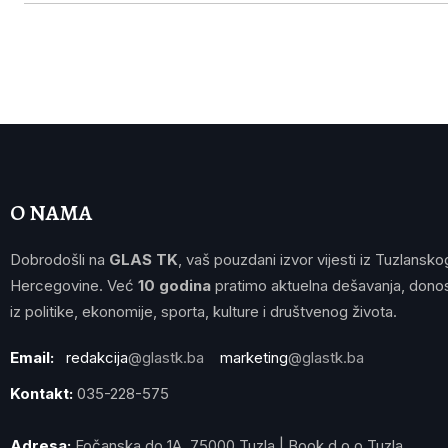
O NAMA
Dobrodošli na
GLAS TK
, vaš pouzdani izvor vijesti iz Tuzlansko
Hercegovine. Već
10 godina
pratimo aktuelna dešavanja, donos
iz politike, ekonomije, sporta, kulture i društvenog života.
Email:
redakcija
@glastk.ba
marketing
@glastk.ba
Kontakt:
035-228-575
Adresa:
Fočanska do 1A, 75000 Tuzla | Book d.o.o Tuzla