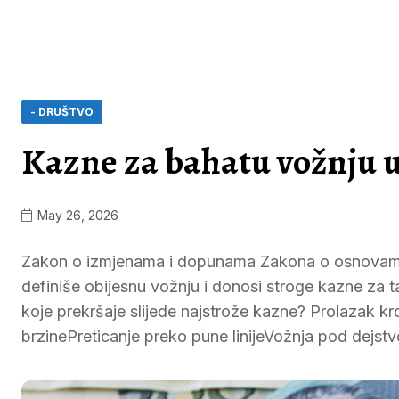
- DRUŠTVO
Kazne za bahatu vožnju u
May 26, 2026
Zakon o izmjenama i dopunama Zakona o osnovama 
definiše obijesnu vožnju i donosi stroge kazne za 
koje prekršaje slijede najstrože kazne? Prolazak k
brzinePreticanje preko pune linijeVožnja pod dejst