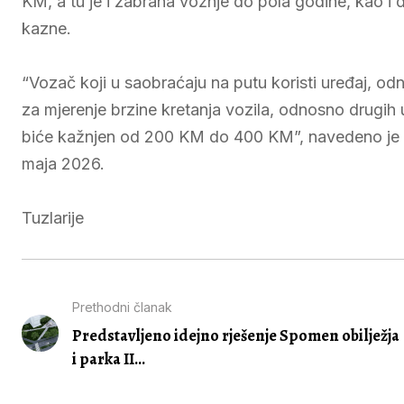
KM, a tu je i zabrana vožnje do pola godine, kao i 
kazne.
“Vozač koji u saobraćaju na putu koristi uređaj, o
za mjerenje brzine kretanja vozila, odnosno drugih
biće kažnjen od 200 KM do 400 KM”, navedeno je 
maja 2026.
Tuzlarije
Prethodni članak
Predstavljeno idejno rješenje Spomen obilježja
i parka II...