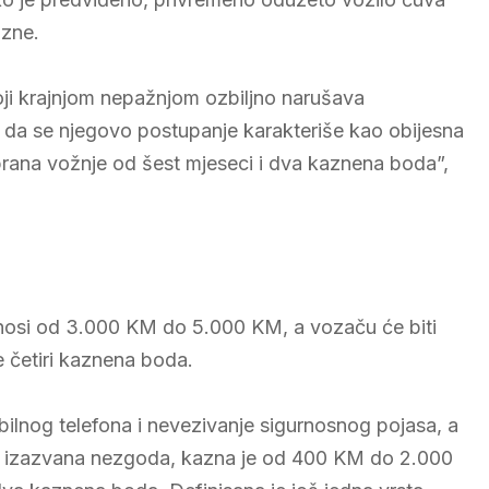
azne.
i krajnjom nepažnjom ozbiljno narušava
 da se njegovo postupanje karakteriše kao obijesna
brana vožnje od šest mjeseci i dva kaznena boda”,
nosi od 3.000 KM do 5.000 KM, a vozaču će biti
e četiri kaznena boda.
bilnog telefona i nevezivanje sigurnosnog pojasa, a
a izazvana nezgoda, kazna je od 400 KM do 2.000