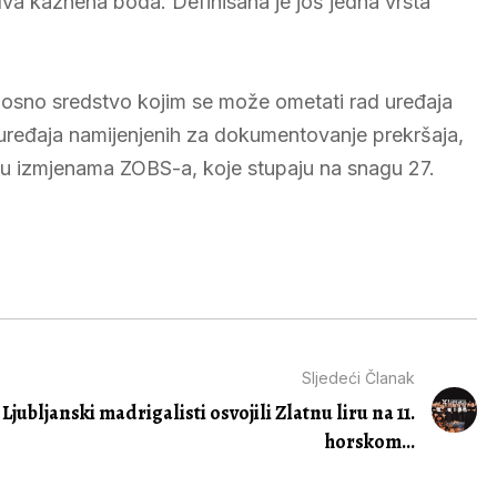
dva kaznena boda. Definisana je još jedna vrsta
dnosno sredstvo kojim se može ometati rad uređaja
 uređaja namijenjenih za dokumentovanje prekršaja,
u izmjenama ZOBS-a, koje stupaju na snagu 27.
Sljedeći Članak
Ljubljanski madrigalisti osvojili Zlatnu liru na 11.
horskom...