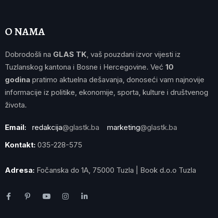
O NAMA
Dobrodošli na
GLAS TK
, vaš pouzdani izvor vijesti iz
Tuzlanskog kantona i Bosne i Hercegovine. Već
10
godina
pratimo aktuelna dešavanja, donoseći vam najnovije
informacije iz politike, ekonomije, sporta, kulture i društvenog
života.
Email:
redakcija
@glastk.ba
marketing
@glastk.ba
Kontakt:
035-228-575
Adresa:
Fočanska do 1A, 75000 Tuzla | Book d.o.o Tuzla