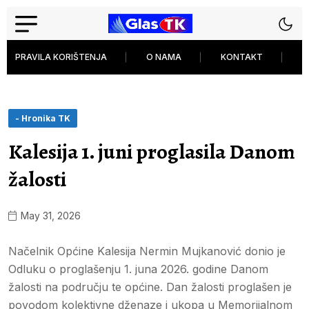
PRAVILA KORIŠTENJA
O NAMA
KONTAKT
P
- Hronika TK
Kalesija 1. juni proglasila Danom
žalosti
May 31, 2026
Načelnik Općine Kalesija Nermin Mujkanović donio je
Odluku o proglašenju 1. juna 2026. godine Danom
žalosti na području te općine. Dan žalosti proglašen je
povodom kolektivne dženaze i ukopa u Memorijalnom