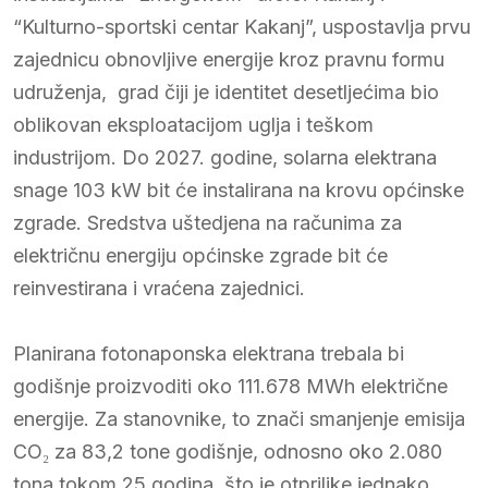
“Kulturno-sportski centar Kakanj”, uspostavlja prvu
zajednicu obnovljive energije kroz pravnu formu
udruženja, grad čiji je identitet desetljećima bio
oblikovan eksploatacijom uglja i teškom
industrijom. Do 2027. godine, solarna elektrana
snage 103 kW bit će instalirana na krovu općinske
zgrade. Sredstva uštedjena na računima za
električnu energiju općinske zgrade bit će
reinvestirana i vraćena zajednici.
Planirana fotonaponska elektrana trebala bi
godišnje proizvoditi oko 111.678 MWh električne
energije. Za stanovnike, to znači smanjenje emisija
CO₂ za 83,2 tone godišnje, odnosno oko 2.080
tona tokom 25 godina, što je otprilike jednako