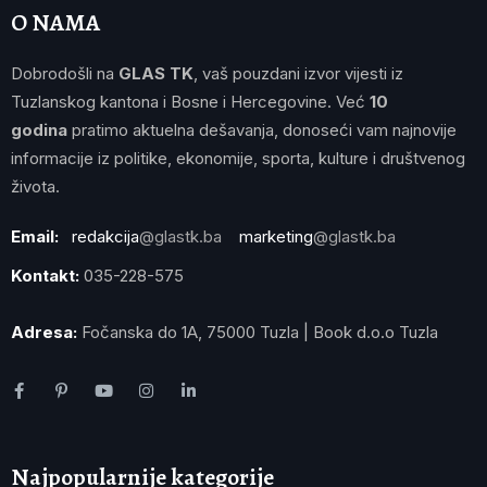
O NAMA
Dobrodošli na
GLAS TK
, vaš pouzdani izvor vijesti iz
Tuzlanskog kantona i Bosne i Hercegovine. Već
10
godina
pratimo aktuelna dešavanja, donoseći vam najnovije
informacije iz politike, ekonomije, sporta, kulture i društvenog
života.
Email:
redakcija
@glastk.ba
marketing
@glastk.ba
Kontakt:
035-228-575
Adresa:
Fočanska do 1A, 75000 Tuzla | Book d.o.o Tuzla
Najpopularnije kategorije