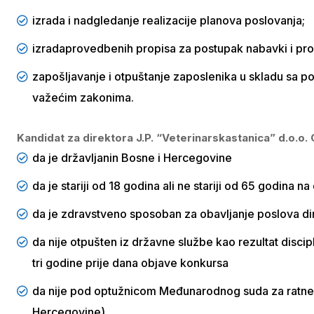
izrada i nadgledanje realizacije planova poslovanja;
izradaprovedbenih propisa za postupak nabavki i pro
zapošljavanje i otpuštanje zaposlenika u skladu sa p
važećim zakonima.
Kandidat za direktora J.P. “Veterinarskastanica” d.o.o.
da je državljanin Bosne i Hercegovine
da je stariji od 18 godina ali ne stariji od 65 godina 
da je zdravstveno sposoban za obavljanje poslova dir
da nije otpušten iz državne službe kao rezultat discip
tri godine prije dana objave konkursa
da nije pod optužnicom Međunarodnog suda za ratne zlo
Hercegovine),