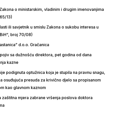
 5. Zakona o ministarskim, vladinim i drugim imenovanjima
 65/13)
asti ili savjetnik u smislu Zakona o sukobu interesa u
 BiH“, broj 70/08)
kastanica” d.o.o. Gračanica
pojiv sa dužnošću direktora, pet godina od dana
anja kazne
e podignuta optužnica koja je stupila na pravnu snagu,
ena osuđujuća presuda za krivično djelo sa propisanom
znom kao glavnom kaznom
a zaštitna mjera zabrane vršenja poslova doktora
ima