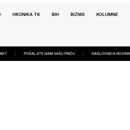
O
HRONIKA TK
BIH
BIZNIS
KOLUMNE
AKT
POŠALJITE NAM VAŠU PRIČU
NASLOVNICA NOVINA