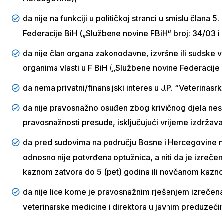
da nije na funkciji u političkoj stranci u smislu člana
Federacije BiH („Službene novine FBiH“ broj: 34/03 i
da nije član organa zakonodavne, izvršne ili sudske vl
organima vlasti u F BiH („Službene novine Federacije
da nema privatni/finansijski interes u J.P. “Veterinasr
da nije pravosnažno osuđen zbog krivičnog djela nes
pravosnažnosti presude, isključujući vrijeme izdržav
da pred sudovima na području Bosne i Hercegovine nij
odnosno nije potvrđena optužnica, a niti da je izreč
kaznom zatvora do 5 (pet) godina ili novčanom ka
da nije lice kome je pravosnažnim rješenjem izrečen
veterinarske medicine i direktora u javnim preduzeć