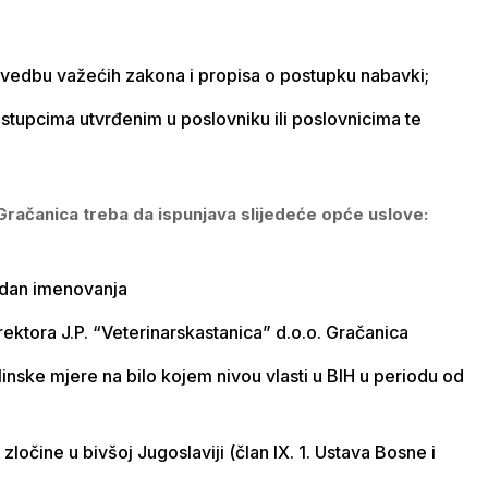
vedbu važećih zakona i propisa o postupku nabavki;
ostupcima utvrđenim u poslovniku ili poslovnicima te
 Gračanica treba da ispunjava slijedeće opće uslove:
na dan imenovanja
ektora J.P. “Veterinarskastanica” d.o.o. Gračanica
linske mjere na bilo kojem nivou vlasti u BIH u periodu od
čine u bivšoj Jugoslaviji (član IX. 1. Ustava Bosne i