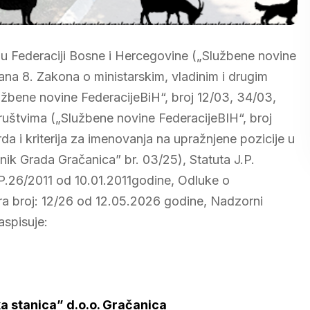
u Federaciji Bosne i Hercegovine („Službene novine
lana 8. Zakona o ministarskim, vladinim i drugim
žbene novine FederacijeBiH“, broj 12/03, 34/03,
ruštvima („Službene novine FederacijeBIH“, broj
rda i kriterija za imenovanja na upražnjene pozicije u
snik Grada Gračanica” br. 03/25), Statuta J.P.
IP.26/2011 od 10.01.2011godine, Odluke o
ora broj: 12/26 od 12.05.2026 godine, Nadzorni
aspisuje:
ka stanica” d.o.o. Gračanica