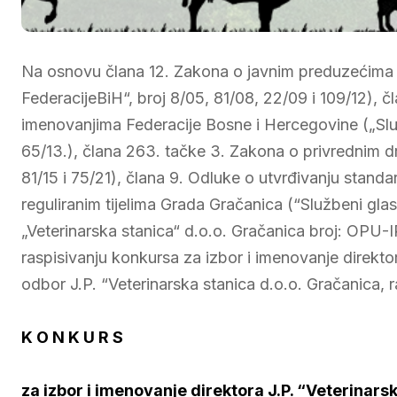
Na osnovu člana 12. Zakona o javnim preduzećima 
FederacijeBiH“, broj 8/05, 81/08, 22/09 i 109/12), č
imenovanjima Federacije Bosne i Hercegovine („Slu
65/13.), člana 263. tačke 3. Zakona o privrednim d
81/15 i 75/21), člana 9. Odluke o utvrđivanju standa
reguliranim tijelima Grada Gračanica (“Službeni gla
„Veterinarska stanica“ d.o.o. Gračanica broj: OPU-
raspisivanju konkursa za izbor i imenovanje direkt
odbor J.P. “Veterinarska stanica d.o.o. Gračanica, r
K O N K U R S
za izbor i imenovanje direktora J.P. “Veterinars