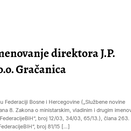
imenovanje direktora J.P.
o.o. Gračanica
u Federaciji Bosne i Hercegovine („Službene novine
člana 8. Zakona o ministarskim, vladinim i drugim imeno
ederacijeBiH“, broj 12/03, 34/03, 65/13.), člana 263.
ederacijeBIH“, broj 81/15 […]