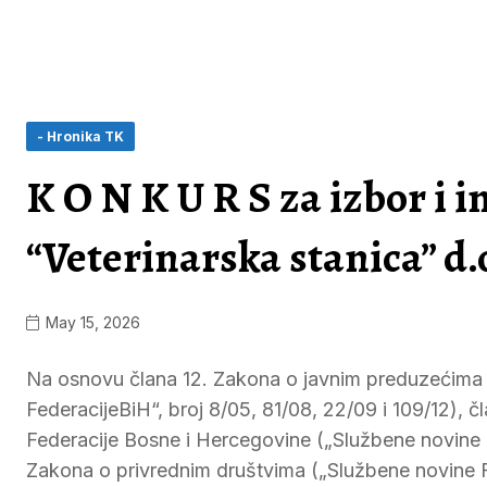
- Hronika TK
K O N K U R S za izbor i 
“Veterinarska stanica” d.
May 15, 2026
Na osnovu člana 12. Zakona o javnim preduzećima 
FederacijeBiH“, broj 8/05, 81/08, 22/09 i 109/12), 
Federacije Bosne i Hercegovine („Službene novine F
Zakona o privrednim društvima („Službene novine F