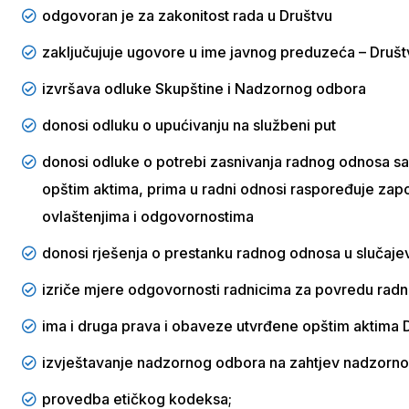
odgovoran je za zakonitost rada u Društvu
zaključujuje ugovore u ime javnog preduzeća – Društ
izvršava odluke Skupštine i Nadzornog odbora
donosi odluku o upućivanju na službeni put
donosi odluke o potrebi zasnivanja radnog odnosa sa
opštim aktima, prima u radni odnosi raspoređuje zap
ovlaštenjima i odgovornostima
donosi rješenja o prestanku radnog odnosa u slučaj
izriče mjere odgovornosti radnicima za povredu radn
ima i druga prava i obaveze utvrđene opštim aktima 
izvještavanje nadzornog odbora na zahtjev nadzorn
provedba etičkog kodeksa;