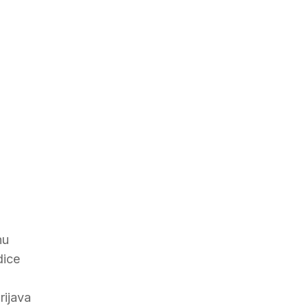
hu
dice
rijava