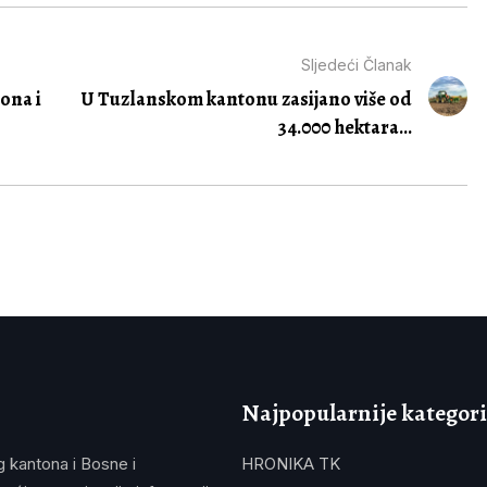
Sljedeći Članak
ona i
U Tuzlanskom kantonu zasijano više od
34.000 hektara...
Najpopularnije kategori
g kantona i Bosne i
HRONIKA TK