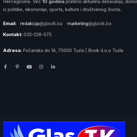
Hercegovine. Već
10 godina
pratimo aktuelna dešavanja, donos
iz politike, ekonomije, sporta, kulture i društvenog života.
Email:
redakcija
@glastk.ba
marketing
@glastk.ba
Kontakt:
035-228-575
Adresa:
Fočanska do 1A, 75000 Tuzla | Book d.o.o Tuzla