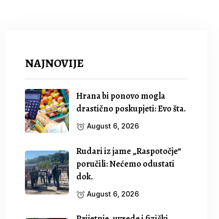
NAJNOVIJE
Hrana bi ponovo mogla
drastično poskupjeti: Evo šta.
August 6, 2026
Rudari iz jame „Raspotočje“
poručili: Nećemo odustati
dok.
August 6, 2026
Prijetnje, uvrede i fizički