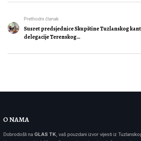
Prethodni članak
Susret predsjednice Skupštine Tuzlanskog kant
delegacije Terenskog...
O NAMA
Dobrodošli na
GLAS TK
, vaš pouzdani izvor vijesti iz Tuzlansko