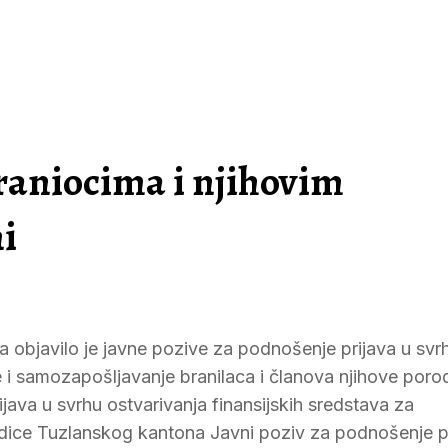
braniocima i njihovim
i
 objavilo je javne pozive za podnošenje prijava u svr
e i samozapošljavanje branilaca i članova njihove poro
ava u svrhu ostvarivanja finansijskih sredstava za
ice Tuzlanskog kantona Javni poziv za podnošenje p