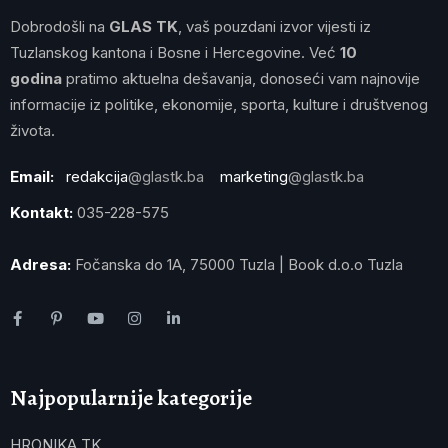
Dobrodošli na
GLAS TK
, vaš pouzdani izvor vijesti iz
Tuzlanskog kantona i Bosne i Hercegovine. Već
10
godina
pratimo aktuelna dešavanja, donoseći vam najnovije
informacije iz politike, ekonomije, sporta, kulture i društvenog
života.
Email:
redakcija
@glastk.ba
marketing
@glastk.ba
Kontakt:
035-228-575
Adresa:
Fočanska do 1A, 75000 Tuzla | Book d.o.o Tuzla
Najpopularnije kategorije
HRONIKA TK