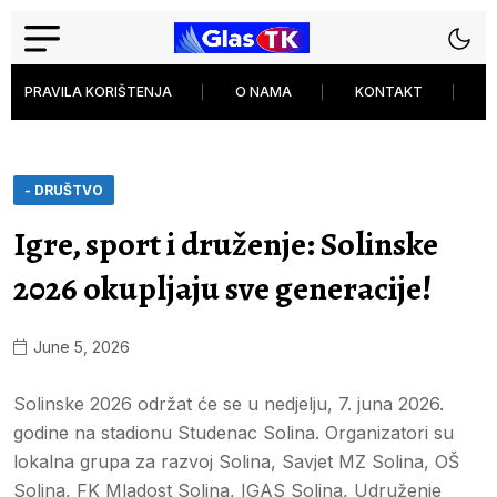
PRAVILA KORIŠTENJA
O NAMA
KONTAKT
P
- DRUŠTVO
Igre, sport i druženje: Solinske
2026 okupljaju sve generacije!
June 5, 2026
Solinske 2026 održat će se u nedjelju, 7. juna 2026.
godine na stadionu Studenac Solina. Organizatori su
lokalna grupa za razvoj Solina, Savjet MZ Solina, OŠ
Solina, FK Mladost Solina, IGAS Solina, Udruženje