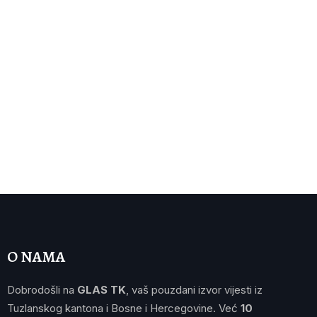
O NAMA
Dobrodošli na
GLAS TK
, vaš pouzdani izvor vijesti iz
Tuzlanskog kantona i Bosne i Hercegovine. Već
10