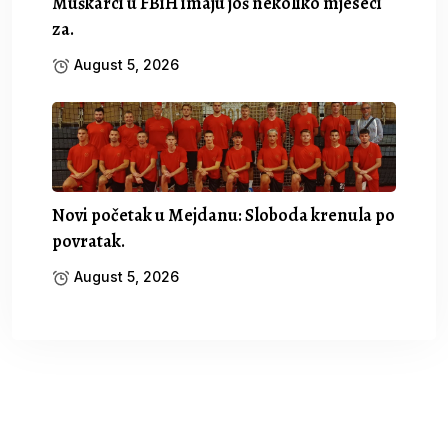
Muškarci u FBiH imaju još nekoliko mjeseci
za.
August 5, 2026
Novi početak u Mejdanu: Sloboda krenula po
povratak.
August 5, 2026