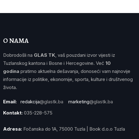
O NAMA
Dobrodošli na
GLAS TK
, vaš pouzdani izvor vijesti iz
Tuzlanskog kantona i Bosne i Hercegovine. Već
10
godina
pratimo aktuelna dešavanja, donoseći vam najnovije
informacije iz politike, ekonomije, sporta, kulture i društvenog
života.
Email:
redakcija
@glastk.ba
marketing
@glastk.ba
Kontakt:
035-228-575
Adresa:
Fočanska do 1A, 75000 Tuzla | Book d.o.o Tuzla