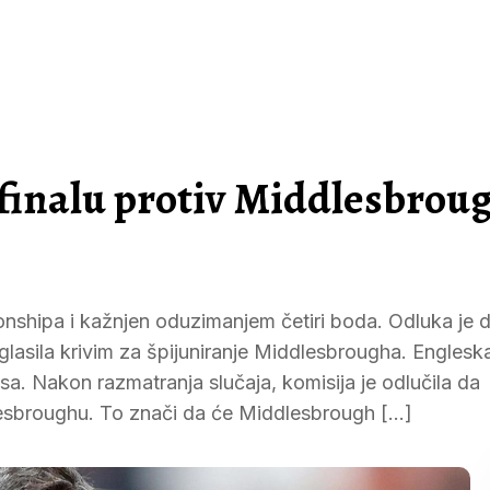
u finalu protiv Middlesbrou
onshipa i kažnjen oduzimanjem četiri boda. Odluka je
glasila krivim za špijuniranje Middlesbrougha. Englesk
sa. Nakon razmatranja slučaja, komisija je odlučila da
lesbroughu. To znači da će Middlesbrough […]