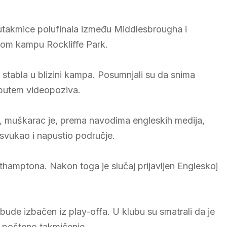
e utakmice polufinala između Middlesbrougha i
vom kampu Rockliffe Park.
 stabla u blizini kampa. Posumnjali su da snima
o putem videopoziva.
, muškarac je, prema navodima engleskih medija,
svukao i napustio područje.
uthamptona. Nakon toga je slučaj prijavljen Engleskoj
ude izbačen iz play-offa. U klubu su smatrali da je
 i pošteno takmičenje.