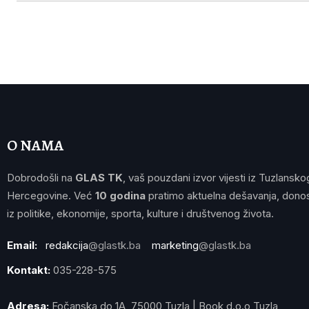
O NAMA
Dobrodošli na
GLAS TK
, vaš pouzdani izvor vijesti iz Tuzlansko
Hercegovine. Već
10 godina
pratimo aktuelna dešavanja, donos
iz politike, ekonomije, sporta, kulture i društvenog života.
Email:
redakcija
@glastk.ba
marketing
@glastk.ba
Kontakt:
035-228-575
Adresa:
Fočanska do 1A, 75000 Tuzla | Book d.o.o Tuzla