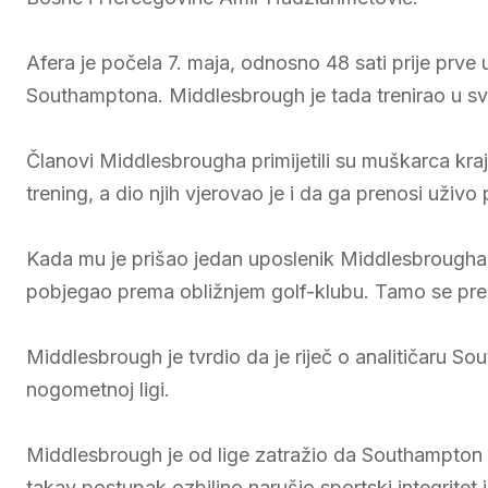
Afera je počela 7. maja, odnosno 48 sati prije prv
Southamptona. Middlesbrough je tada trenirao u s
Članovi Middlesbrougha primijetili su muškarca kraj
trening, a dio njih vjerovao je i da ga prenosi uživ
Kada mu je prišao jedan uposlenik Middlesbrougha
pobjegao prema obližnjem golf-klubu. Tamo se pre
Middlesbrough je tvrdio da je riječ o analitičaru So
nogometnoj ligi.
Middlesbrough je od lige zatražio da Southampton b
takav postupak ozbiljno narušio sportski integritet