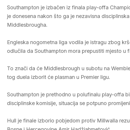
Southampton je izbačen iz finala play-offa Champi
je donesena nakon što ga je nezavisna disciplinska k
Middlesbrougha.
Engleska nogometna liga vodila je istragu zbog krše
odlučila da Southampton mora prepustiti mjesto u 
To znači da će Middlesbrough u subotu na Wembleyju
tog duela izborit će plasman u Premier ligu.
Southampton je prethodno u polufinalu play-offa b
disciplinske komisije, situacija se potpuno promijeni
Hull je finale izborio pobjedom protiv Millwalla rez
Bosne i Hercegovine Amir Hadžiahmetović.