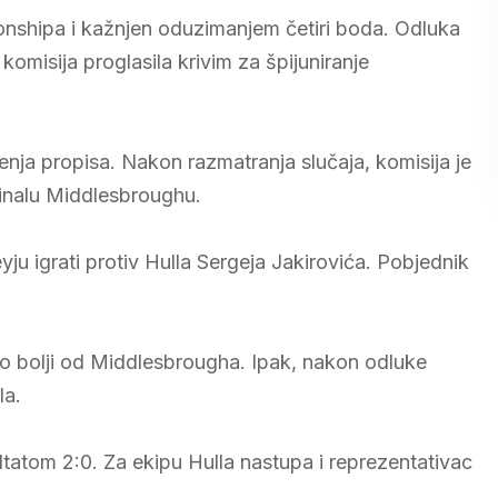
onshipa i kažnjen oduzimanjem četiri boda. Odluka
omisija proglasila krivim za špijuniranje
nja propisa. Nakon razmatranja slučaja, komisija je
finalu Middlesbroughu.
 igrati protiv Hulla Sergeja Jakirovića. Pobjednik
io bolji od Middlesbrougha. Ipak, nakon odluke
la.
ultatom 2:0. Za ekipu Hulla nastupa i reprezentativac