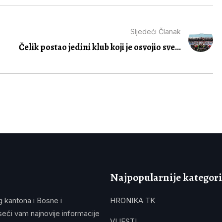
Sljedeći Članak
Čelik postao jedini klub koji je osvojio sve...
Najpopularnije kategori
g kantona i Bosne i
HRONIKA TK
eći vam najnovije informacije
VIJESTI