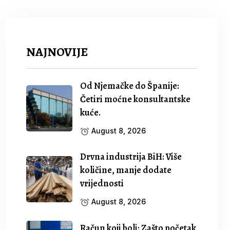
NAJNOVIJE
Od Njemačke do Španije:
Četiri moćne konsultantske
kuće.
August 8, 2026
Drvna industrija BiH: Više
količine, manje dodate
vrijednosti
August 8, 2026
Račun koji boli: Zašto početak