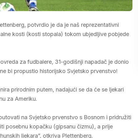
ttenberg, potvrdio je da je naš reprezentativni
ne kosti (kosti stopala) tokom ubjedljive pobjede
 povreda za fudbalere, 31-godišnji napadač je donio
ne bi propustio historijsko Svjetsko prvenstvo!
nira prirodnim putem, nadajući se da će se ljekari
onu za Ameriku.
 otputovati na Svjetsko prvenstvo s Bosnom i pridružiti
siti posebnu kopačku (gipsanu čizmu), a prije
unskih ljekara”, otkriva Plettenberg.