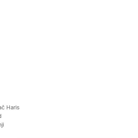
ač Haris
d
ji