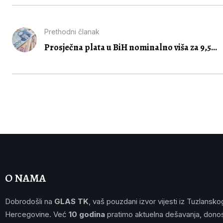
Prethodni članak
Prosječna plata u BiH nominalno viša za 9,5...
O NAMA
Dobrodošli na
GLAS TK
, vaš pouzdani izvor vijesti iz Tuzlansko
Hercegovine. Već
10 godina
pratimo aktuelna dešavanja, donos