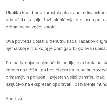
Ukoliko kost bude zarastala planiranom dinamikom
pridružiti u kasnijoj fazi takmičenja, što jasno pok
grbom na najvećoj smotri.
Ova povreda dolazi u trenutku kada Tabaković igra 
njemačkoj eliti u kojoj je postigao 13 golova i upisao
Prema tvrdnjama njemačkih medija, ova brutalna sta
interes na tržištu, pa bez obzira na trenutnu povre
primamljivih ponuda i izvjestan veliki transfer. Ipa
isključivo na ekspresan oporavak i ostvarenje mund
Sportske