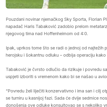
Pouzdani novinar njemačkog Sky Sporta, Florian Ple
napadač Haris Tabaković zadobio prelom metatarzal
njegovog tima nad Hoffenheimom od 4:0.
Ipak, uprkos tome što se radi o jednoj od najtežih
herojsku i šokantnu odluku – odbija operaciju kako 
Tabaković je čvrsto odlučio da rizikuje i povredu sa
uspjeti izboriti s vremenom kako bi se našao u avi
“Povredu želi liječiti konzervativno i ima san i cilj
se turniru u kasnijoj fazi. Sada će dvije sedmice no
donošenja ove odluke konsultovao se s nekoliko vrh