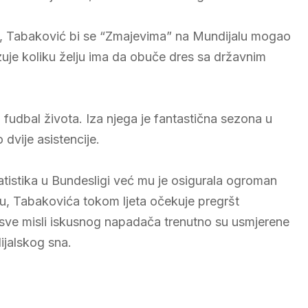
, Tabaković bi se “Zmajevima” na Mundijalu mogao
azuje koliku želju ima da obuče dres sa državnim
fudbal života. Iza njega je fantastična sezona u
 dvije asistencije.
tistika u Bundesligi već mu je osigurala ogroman
du, Tabakovića tokom ljeta očekuje pregršt
k, sve misli iskusnog napadača trenutno su usmjerene
ijalskog sna.