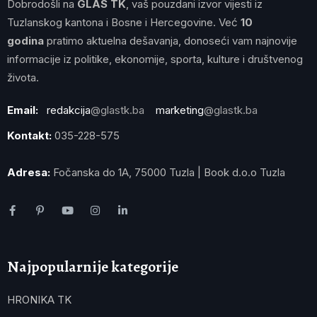
Dobrodošli na
GLAS TK
, vaš pouzdani izvor vijesti iz
Tuzlanskog kantona i Bosne i Hercegovine. Već
10
godina
pratimo aktuelna dešavanja, donoseći vam najnovije
informacije iz politike, ekonomije, sporta, kulture i društvenog
života.
Email:
redakcija
@glastk.ba
marketing
@glastk.ba
Kontakt:
035-228-575
Adresa:
Fočanska do 1A, 75000 Tuzla | Book d.o.o Tuzla
Najpopularnije kategorije
HRONIKA TK