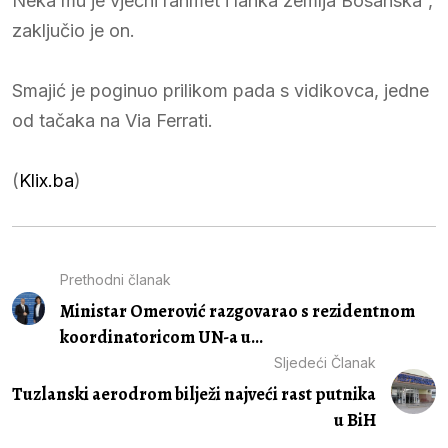
Neka mu je vječni rahmet i lahka zemlja Bosanska”,
zaključio je on.
Smajić je poginuo prilikom pada s vidikovca, jedne
od tačaka na Via Ferrati.
(
Klix.ba
)
Prethodni članak
Ministar Omerović razgovarao s rezidentnom
koordinatoricom UN-a u...
Sljedeći Članak
Tuzlanski aerodrom bilježi najveći rast putnika
u BiH