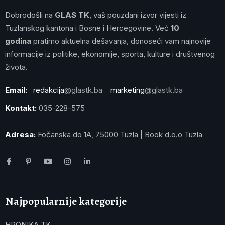
Dobrodošli na
GLAS TK
, vaš pouzdani izvor vijesti iz
Tuzlanskog kantona i Bosne i Hercegovine. Već
10
godina
pratimo aktuelna dešavanja, donoseći vam najnovije
informacije iz politike, ekonomije, sporta, kulture i društvenog
života.
Email:
redakcija
@glastk.ba
marketing
@glastk.ba
Kontakt:
035-228-575
Adresa:
Fočanska do 1A, 75000 Tuzla | Book d.o.o Tuzla
Najpopularnije kategorije
HRONIKA TK