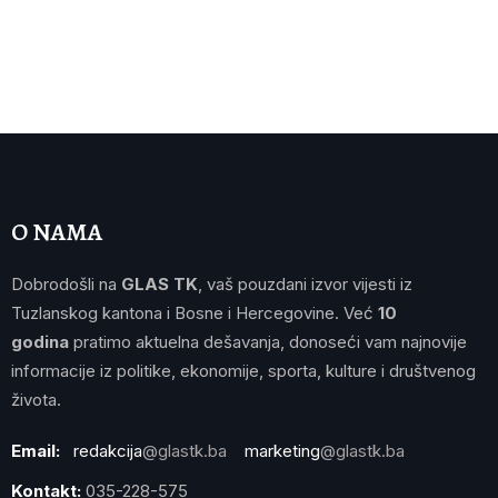
O NAMA
Dobrodošli na
GLAS TK
, vaš pouzdani izvor vijesti iz
Tuzlanskog kantona i Bosne i Hercegovine. Već
10
godina
pratimo aktuelna dešavanja, donoseći vam najnovije
informacije iz politike, ekonomije, sporta, kulture i društvenog
života.
Email:
redakcija
@glastk.ba
marketing
@glastk.ba
Kontakt:
035-228-575