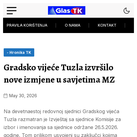
PRAVILA KORIŠTENJA
O NAMA
KONTAKT
P
- Hronika TK
Gradsko vijeće Tuzla izvršilo
nove izmjene u savjetima MZ
May 30, 2026
Na devetnaestoj redovnoj sjednici Gradskog vijeća
Tuzla razmatran je Izvještaj sa sjednice Komisije za
izbor i imenovanja sa sjednice održane 26.5.2026.
godine. Tom prilikom usvojeni su zaključci kojima