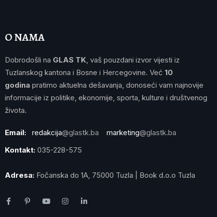
O NAMA
Dobrodošli na
GLAS TK
, vaš pouzdani izvor vijesti iz
Tuzlanskog kantona i Bosne i Hercegovine. Već
10
godina
pratimo aktuelna dešavanja, donoseći vam najnovije
informacije iz politike, ekonomije, sporta, kulture i društvenog
života.
Email:
redakcija
@glastk.ba
marketing
@glastk.ba
Kontakt:
035-228-575
Adresa:
Fočanska do 1A, 75000 Tuzla | Book d.o.o Tuzla