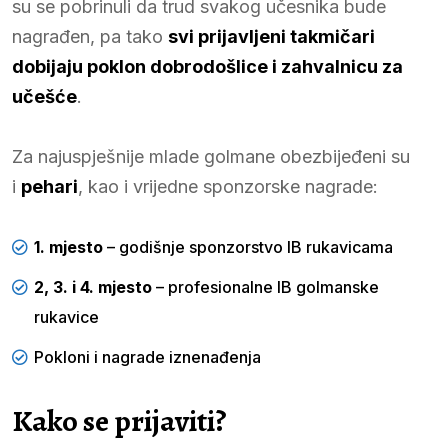
su se pobrinuli da trud svakog učesnika bude
nagrađen, pa tako
svi prijavljeni takmičari
dobijaju poklon dobrodošlice i zahvalnicu za
učešće
.
Za najuspješnije mlade golmane obezbijeđeni su
i
pehari
, kao i vrijedne sponzorske nagrade:
1. mjesto
– godišnje sponzorstvo IB rukavicama
2, 3. i 4. mjesto
– profesionalne IB golmanske
rukavice
Pokloni i nagrade iznenađenja
Kako se prijaviti?