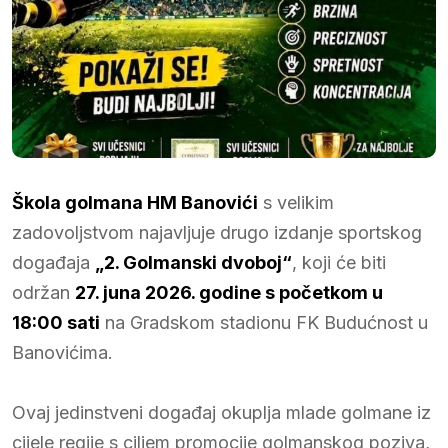
Škola golmana HM Banovići
s velikim
zadovoljstvom najavljuje drugo izdanje sportskog
događaja
„2. Golmanski dvoboj“
, koji će biti
održan
27. juna 2026. godine s početkom u
18:00 sati
na Gradskom stadionu FK Budućnost u
Banovićima.
Ovaj jedinstveni događaj okuplja mlade golmane iz
cijele regije s ciljem promocije golmanskog poziva,