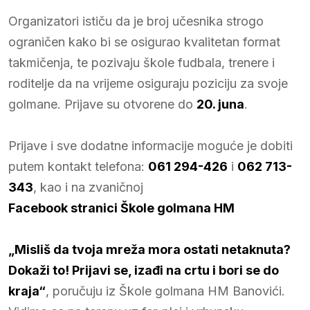
Organizatori ističu da je broj učesnika strogo
ograničen kako bi se osigurao kvalitetan format
takmičenja, te pozivaju škole fudbala, trenere i
roditelje da na vrijeme osiguraju poziciju za svoje
golmane. Prijave su otvorene do
20. juna
.
Prijave i sve dodatne informacije moguće je dobiti
putem kontakt telefona:
061 294-426
i
062 713-
343
, kao i na zvaničnoj
Facebook stranici Škole golmana HM
„Misliš da tvoja mreža mora ostati netaknuta?
Dokaži to! Prijavi se, izađi na crtu i bori se do
kraja“
, poručuju iz Škole golmana HM Banovići.