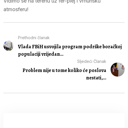
Vidimo se na terenu uz fer-plej i vrhunsku
atmosferu!
Prethodni članak
Vlada FBiH usvojila program podrške boračkoj
populaciji vrijedan...
Sljedeći Članak
Problem nije u tome koliko će poslova
nestati,...