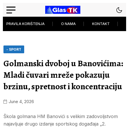
PRAVILA KORIŠTENJA
O NAMA
KONTAKT
P
- SPORT
Golmanski dvoboj u Banovićima:
Mladi čuvari mreže pokazuju
brzinu, spretnost i koncentraciju
June 4, 2026
Škola golmana HM Banovići s velikim zadovoljstvom
najavljuje drugo izdanje sportskog događaja „2.