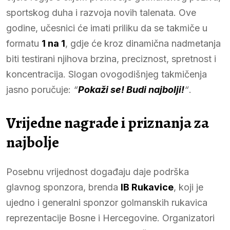
sportskog duha i razvoja novih talenata. Ove
godine, učesnici će imati priliku da se takmiče u
formatu
1 na 1
, gdje će kroz dinamična nadmetanja
biti testirani njihova brzina, preciznost, spretnost i
koncentracija. Slogan ovogodišnjeg takmičenja
jasno poručuje:
“
Pokaži se! Budi najbolji!
“
.
Vrijedne nagrade i priznanja za
najbolje
Posebnu vrijednost događaju daje podrška
glavnog sponzora, brenda
IB Rukavice
, koji je
ujedno i generalni sponzor golmanskih rukavica
reprezentacije Bosne i Hercegovine. Organizatori