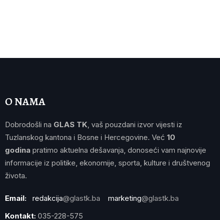
O NAMA
Dobrodošli na
GLAS TK
, vaš pouzdani izvor vijesti iz
Tuzlanskog kantona i Bosne i Hercegovine. Već
10
godina
pratimo aktuelna dešavanja, donoseći vam najnovije
informacije iz politike, ekonomije, sporta, kulture i društvenog
života.
Email:
redakcija
@glastk.ba
marketing
@glastk.ba
Kontakt:
035-228-575