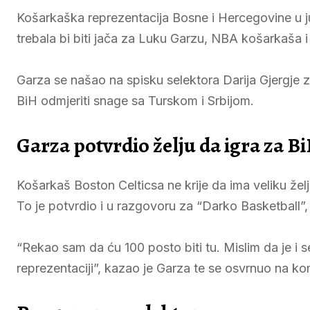
Košarkaška reprezentacija Bosne i Hercegovine u j
trebala bi biti jača za Luku Garzu, NBA košarkaša i
Garza se našao na spisku selektora Darija Gjergje 
BiH odmjeriti snage sa Turskom i Srbijom.
Garza potvrdio želju da igra za B
Košarkaš Boston Celticsa ne krije da ima veliku žel
To je potvrdio i u razgovoru za “Darko Basketball”, g
“Rekao sam da ću 100 posto biti tu. Mislim da je i 
reprezentaciji”, kazao je Garza te se osvrnuo na k