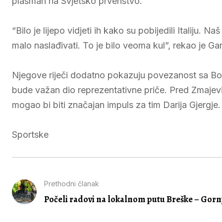
plasman na Svjetsko prvenstvo.
“Bilo je lijepo vidjeti ih kako su pobijedili Italiju. 
malo naslađivati. To je bilo veoma kul”, rekao je Ga
Njegove riječi dodatno pokazuju povezanost sa Bo
bude važan dio reprezentativne priče. Pred Zmajevi
mogao bi biti značajan impuls za tim Darija Gjergje.
Sportske
Prethodni članak
Počeli radovi na lokalnom putu Breške – Gornj