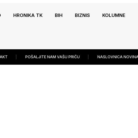
O
HRONIKA TK
BIH
BIZNIS
KOLUMNE
AKT
POŠALJITE NAM VAŠU PRIČU
NASLOVNICA NOVINA