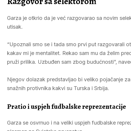
Razgovor sa selektorom
Garza je otkrio da je već razgovarao sa novim selek
utisak.
“Upoznali smo se i tada smo prvi put razgovarali otk
kakav mi je mentalitet. Rekao sam mu da želim pred
pruži prilika. Uzbuđen sam zbog budućnosti”, naveo
Njegov dolazak predstavljao bi veliko pojačanje z
snažnih protivnika kakvi su Turska i Srbija.
Pratio i uspjeh fudbalske reprezentacije
Garza se osvrnuo i na veliki uspjeh fudbalske repre