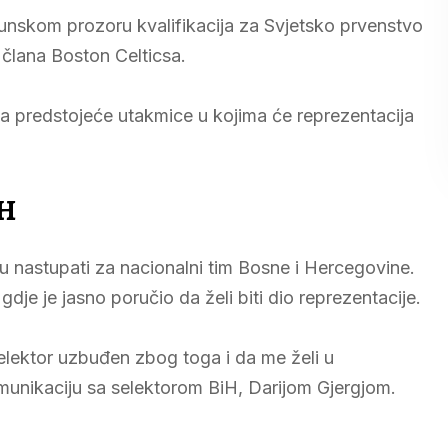
unskom prozoru kvalifikacija za Svjetsko prvenstvo
 člana Boston Celticsa.
za predstojeće utakmice u kojima će reprezentacija
iH
ju nastupati za nacionalni tim Bosne i Hercegovine.
dje je jasno poručio da želi biti dio reprezentacije.
selektor uzbuđen zbog toga i da me želi u
omunikaciju sa selektorom BiH, Darijom Gjergjom.