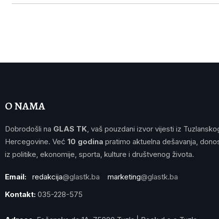
O NAMA
Dobrodošli na
GLAS TK
, vaš pouzdani izvor vijesti iz Tuzlansko
Hercegovine. Već
10 godina
pratimo aktuelna dešavanja, donos
iz politike, ekonomije, sporta, kulture i društvenog života.
Email:
redakcija
@glastk.ba
marketing
@glastk.ba
Kontakt:
035-228-575