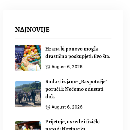
NAJNOVIJE
Hrana bi ponovo mogla
drastično poskupjeti: Evo šta.
August 6, 2026
Rudari iz jame „Raspotočje“
poručili: Nećemo odustati
dok.
August 6, 2026
Prijetnje, uvrede i fizički
napad: Novinarka