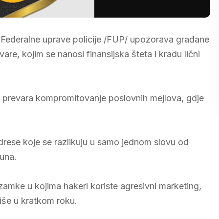
a Federalne uprave policije /FUP/ upozorava građane
vare, kojim se nanosi finansijska šteta i kradu lični
ici prevara kompromitovanje poslovnih mejlova, gdje
adrese koje se razlikuju u samo jednom slovu od
čuna.
ozamke u kojima hakeri koriste agresivni marketing,
iše u kratkom roku.