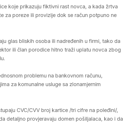
ce koje prikazuju fiktivni rast novca, a kada žrtva
 za poreze ili provizije dok se račun potpuno ne
aju glas bliskih osoba ili nadređenih u firmi, tako da
rektor ili član porodice hitno traži uplatu novca zbog
lu.
ezbjednosnom problemu na bankovnom računu,
jima za komunalne usluge sa zlonamjernim
tupaju CVC/CVV broj kartice /tri cifre na poleđini/,
a detaljno provjeravaju domen pošiljalaca, kao i da