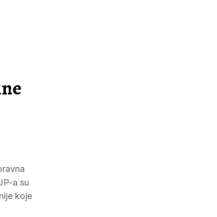
ine
 pravna
FUP-a su
ije koje