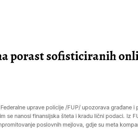
 porast sofisticiranih onl
 Federalne uprave policije /FUP/ upozorava građane i
jim se nanosi finansijska šteta i kradu lični podaci. Iz 
kompromitovanje poslovnih mejlova, gdje su meta kompan