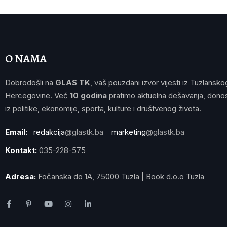
O NAMA
Dobrodošli na
GLAS TK
, vaš pouzdani izvor vijesti iz Tuzlansko
Hercegovine. Već
10 godina
pratimo aktuelna dešavanja, donos
iz politike, ekonomije, sporta, kulture i društvenog života.
Email:
redakcija
@glastk.ba
marketing
@glastk.ba
Kontakt:
035-228-575
Adresa:
Fočanska do 1A, 75000 Tuzla | Book d.o.o Tuzla