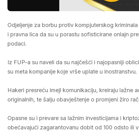
Odjeljenje za borbu protiv kompjuterskog kriminal
i pravna lica da su u porastu sofisticirane onlajn pre
podaci.
Iz FUP-a su naveli da su najčešći i najopasniji obl
su meta kompanije koje vrše uplate u inostranstvu.
Hakeri presreću imejl komunikaciju, kreiraju lažne 
originalnih, te šalju obavještenje o promjeni žiro ra
Opasne su i prevare sa lažnim investicijama i kript
obećavajući zagarantovanu dobit od 100 odsto ili v