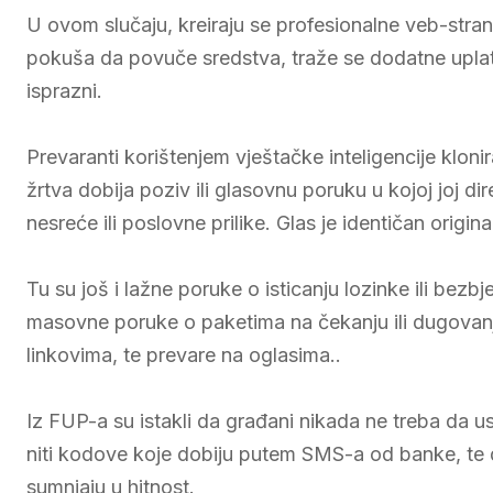
U ovom slučaju, kreiraju se profesionalne veb-strani
pokuša da povuče sredstva, traže se dodatne uplate
isprazni.
Prevaranti korištenjem vještačke inteligencije klonir
žrtva dobija poziv ili glasovnu poruku u kojoj joj di
nesreće ili poslovne prilike. Glas je identičan origina
Tu su još i lažne poruke o isticanju lozinke ili b
masovne poruke o paketima na čekanju ili dugovan
linkovima, te prevare na oglasima..
Iz FUP-a su istakli da građani nikada ne treba da us
niti kodove koje dobiju putem SMS-a od banke, te d
sumnjaju u hitnost.