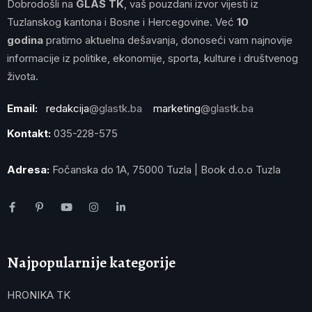
Dobrodošli na
GLAS TK
, vaš pouzdani izvor vijesti iz
Tuzlanskog kantona i Bosne i Hercegovine. Već
10
godina
pratimo aktuelna dešavanja, donoseći vam najnovije
informacije iz politike, ekonomije, sporta, kulture i društvenog
života.
Email:
redakcija
@glastk.ba
marketing
@glastk.ba
Kontakt:
035-228-575
Adresa:
Fočanska do 1A, 75000 Tuzla | Book d.o.o Tuzla
Najpopularnije kategorije
HRONIKA TK