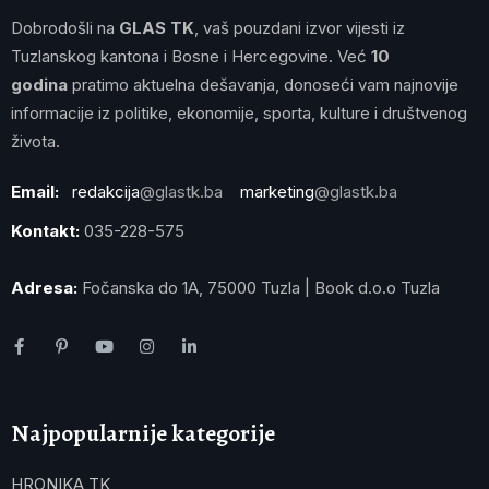
Dobrodošli na
GLAS TK
, vaš pouzdani izvor vijesti iz
Tuzlanskog kantona i Bosne i Hercegovine. Već
10
godina
pratimo aktuelna dešavanja, donoseći vam najnovije
informacije iz politike, ekonomije, sporta, kulture i društvenog
života.
Email:
redakcija
@glastk.ba
marketing
@glastk.ba
Kontakt:
035-228-575
Adresa:
Fočanska do 1A, 75000 Tuzla | Book d.o.o Tuzla
Najpopularnije kategorije
HRONIKA TK