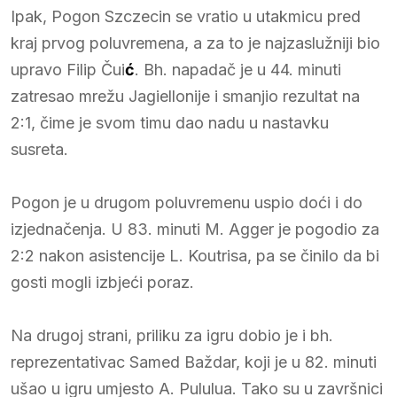
Ipak, Pogon Szczecin se vratio u utakmicu pred
kraj prvog poluvremena, a za to je najzaslužniji bio
upravo Filip Čui
ć
. Bh. napadač je u 44. minuti
zatresao mrežu Jagiellonije i smanjio rezultat na
2:1, čime je svom timu dao nadu u nastavku
susreta.
Pogon je u drugom poluvremenu uspio doći i do
izjednačenja. U 83. minuti M. Agger je pogodio za
2:2 nakon asistencije L. Koutrisa, pa se činilo da bi
gosti mogli izbjeći poraz.
Na drugoj strani, priliku za igru dobio je i bh.
reprezentativac Samed Baždar, koji je u 82. minuti
ušao u igru umjesto A. Pululua. Tako su u završnici