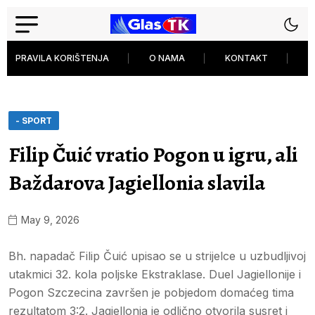
PRAVILA KORIŠTENJA
O NAMA
KONTAKT
P
- SPORT
Filip Čuić vratio Pogon u igru, ali
Baždarova Jagiellonia slavila
May 9, 2026
Bh. napadač Filip Čuić upisao se u strijelce u uzbudljivoj
utakmici 32. kola poljske Ekstraklase. Duel Jagiellonije i
Pogon Szczecina završen je pobjedom domaćeg tima
rezultatom 3:2. Jagiellonia je odlično otvorila susret i