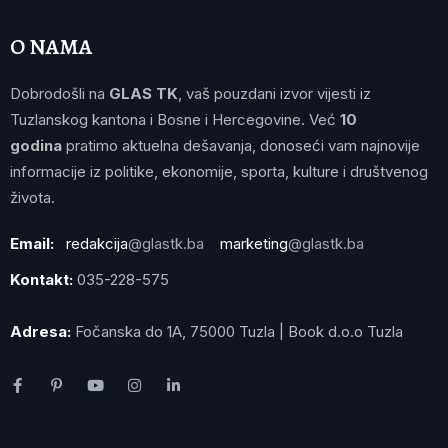
O NAMA
Dobrodošli na
GLAS TK
, vaš pouzdani izvor vijesti iz
Tuzlanskog kantona i Bosne i Hercegovine. Već
10
godina
pratimo aktuelna dešavanja, donoseći vam najnovije
informacije iz politike, ekonomije, sporta, kulture i društvenog
života.
Email:
redakcija
@glastk.ba
marketing
@glastk.ba
Kontakt:
035-228-575
Adresa:
Fočanska do 1A, 75000 Tuzla | Book d.o.o Tuzla