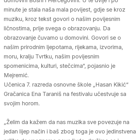
domovini Bosni i Hercegovini. U te dvije i po
minute je stala naša mala povijest, gdje se kroz
muziku, kroz tekst govori o našim povijesnim
ličnostima, prije svega o obrazovanju. Da
obrazovanje čuvamo u domovini. Govori se o
našim prirodnim ljepotama, rijekama, izvorima,
moru, kralju Tvrtku, našim povijesnim
spomenicima, kulturi, stečcima“, pojasnio je
Mejremić.
Učenica 7. razreda osnovne škole „Hasan Kikić“
Gračanica Ena Taraniš na festivalu učestvuje sa
svojim horom.
„Želim da kažem da nas muzika sve povezuje na
jedan lijep način i baš zbog toga je ovo jedinstvena