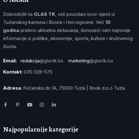
Dobrodošli na
GLAS TK
, vaš pouzdani izvor vijesti iz
Tuzlanskog kantona i Bosne i Hercegovine. Već
10
godina
pratimo aktuelna dešavanja, donoseći vam najnovije
informacije iz politike, ekonomije, sporta, kulture i društvenog
života.
Email:
redakcija
@glastk.ba
marketing
@glastk.ba
Kontakt:
035-228-575
Adresa:
Fočanska do 1A, 75000 Tuzla | Book d.o.o Tuzla
Najpopularnije kategorije