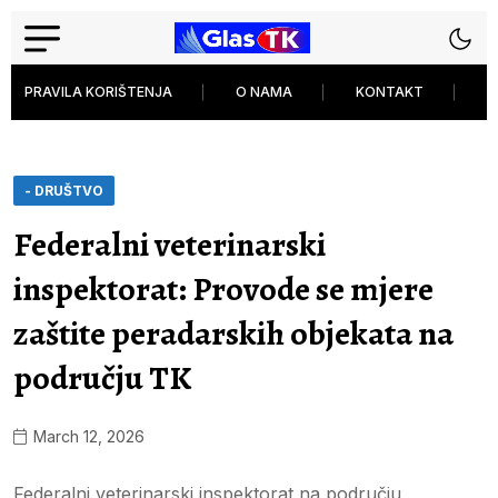
PRAVILA KORIŠTENJA
O NAMA
KONTAKT
P
- DRUŠTVO
Federalni veterinarski
inspektorat: Provode se mjere
zaštite peradarskih objekata na
području TK
March 12, 2026
Federalni veterinarski inspektorat na području