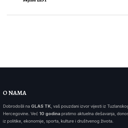
O NAMA
Dobrodošli na
GLAS TK
, vaš pouzdani izvor vijesti iz Tuzlansko
Hercegovine. Već
10 godina
pratimo aktuelna dešavanja, donos
iz politike, ekonomije, sporta, kulture i društvenog života.