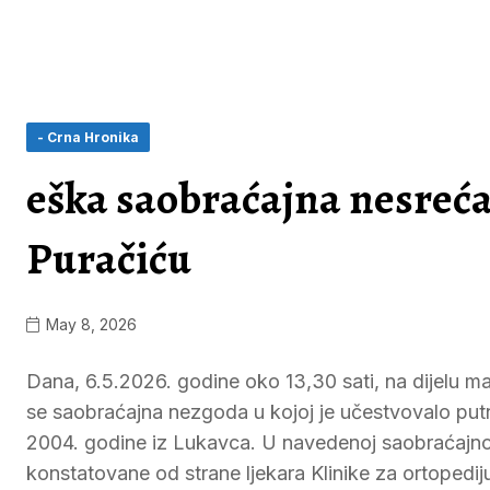
- Crna Hronika
eška saobraćajna nesreć
Puračiću
May 8, 2026
Dana, 6.5.2026. godine oko 13,30 sati, na dijelu 
se saobraćajna nezgoda u kojoj je učestvovalo putn
2004. godine iz Lukavca. U navedenoj saobraćajnoj
konstatovane od strane ljekara Klinike za ortopedij