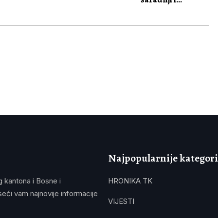
Najpopularnije kategori
g kantona i Bosne i
HRONIKA TK
eći vam najnovije informacije
VIJESTI