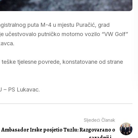
agistralnog puta M-4 u mjestu Puračić, grad
je učestvovalo putničko motorno vozilo “VW Golf”
kavca.
 teške tjelesne povrede, konstatovane od strane
PU – PS Lukavac.
Sljedeći Članak
Ambasador Irske posjetio Tuzlu: Razgovarano o
saradnji i...