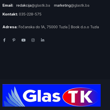
Email:
redakcija
@glastk.ba
marketing
@glastk.ba
Kontakt:
035-228-575
Adresa:
Fočanska do 1A, 75000 Tuzla | Book d.o.o Tuzla