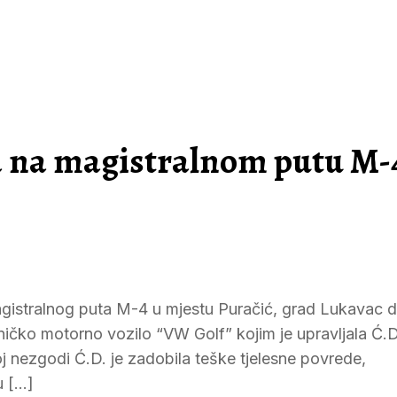
a na magistralnom putu M-
magistralnog puta M-4 u mjestu Puračić, grad Lukavac 
ičko motorno vozilo “VW Golf” kojim je upravljala Ć.D
 nezgodi Ć.D. je zadobila teške tjelesne povrede,
u […]