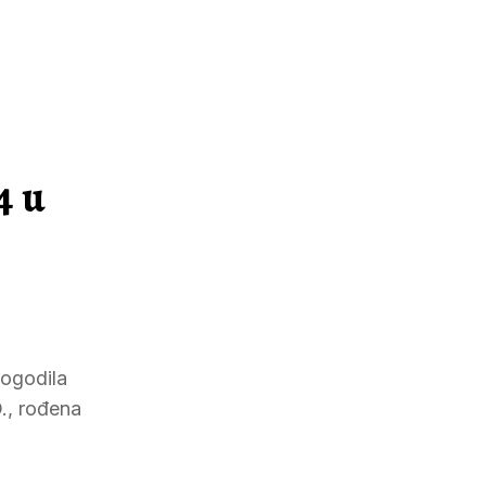
4 u
dogodila
., rođena