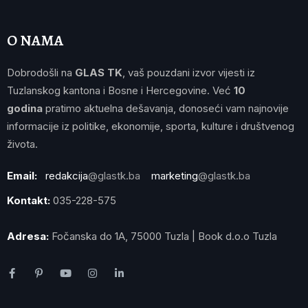
O NAMA
Dobrodošli na
GLAS TK
, vaš pouzdani izvor vijesti iz
Tuzlanskog kantona i Bosne i Hercegovine. Već
10
godina
pratimo aktuelna dešavanja, donoseći vam najnovije
informacije iz politike, ekonomije, sporta, kulture i društvenog
života.
Email:
redakcija
@glastk.ba
marketing
@glastk.ba
Kontakt:
035-228-575
Adresa:
Fočanska do 1A, 75000 Tuzla | Book d.o.o Tuzla