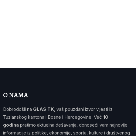
O NAMA
Dobrodošli na
GLAS TK
, vaš pouzdani izvor vijesti iz
Tuzlanskog kantona i Bosne i Hercegovine. Već
10
godina
pratimo aktuelna dešavanja, donoseći vam najnovije
informacije iz politike, ekonomije, sporta, kulture i društvenog