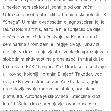
u nevladinom sektoru i jedna je od osnivača
Udruženje osoba oboljelih od reumatski bolesti TK
“Snaga”. U ranim dvadesetim dijagnosticiran joj je
reumatoidni artritis, ali to je nije spriječilo da dijeli
stečeno znanje i da učestvuje na Kongresima i
seminarima širom zemlje i regije. Svoju ljubav iz
djetinjstva ka slikanju vješto i znalački upražnjava u
slobodnim aktivnostima pronalazeći i smiraj duše,
te u okviru BZK “Preporod” iz Gradačca učestvuje
u likovnoj koloniji “Ibrahim Bilajac”. Također, vodi
svoju FB i web stranicu Zen Art Gradačac, gdje
predstavlja svoje radove na staklu, porculanu,
platnu itd. Autorica je slikovnica “Stećcima kroz
igru” i “Šetnja kroz srednjovjekovne bosanske