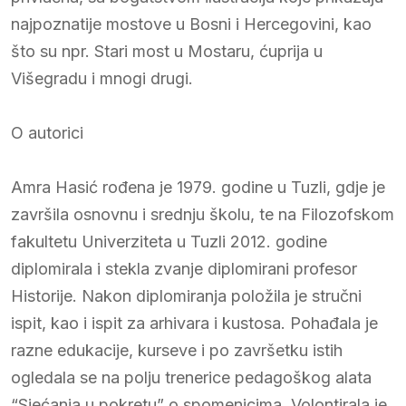
najpoznatije mostove u Bosni i Hercegovini, kao
što su npr. Stari most u Mostaru, ćuprija u
Višegradu i mnogi drugi.
O autorici
Amra Hasić rođena je 1979. godine u Tuzli, gdje je
završila osnovnu i srednju školu, te na Filozofskom
fakultetu Univerziteta u Tuzli 2012. godine
diplomirala i stekla zvanje diplomirani profesor
Historije. Nakon diplomiranja položila je stručni
ispit, kao i ispit za arhivara i kustosa. Pohađala je
razne edukacije, kurseve i po završetku istih
ogledala se na polju trenerice pedagoškog alata
“Sjećanja u pokretu” o spomenicima. Volontirala je