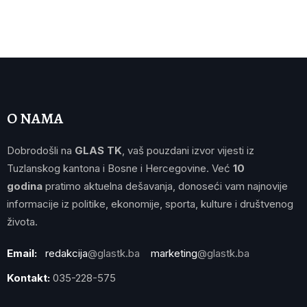
O NAMA
Dobrodošli na
GLAS TK
, vaš pouzdani izvor vijesti iz
Tuzlanskog kantona i Bosne i Hercegovine. Već
10
godina
pratimo aktuelna dešavanja, donoseći vam najnovije
informacije iz politike, ekonomije, sporta, kulture i društvenog
života.
Email:
redakcija
@glastk.ba
marketing
@glastk.ba
Kontakt:
035-228-575