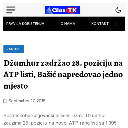
PRAVILA KORIŠTENJA
O NAMA
KONTAKT
P
- SPORT
Džumhur zadržao 28. poziciju na
ATP listi, Bašić napredovao jedno
mjesto
September 17, 2018
Bosanskohercegovački teniser Damir Džumhur
zauzima 28. poziciju na novoj ATP rang listi sa 1.395