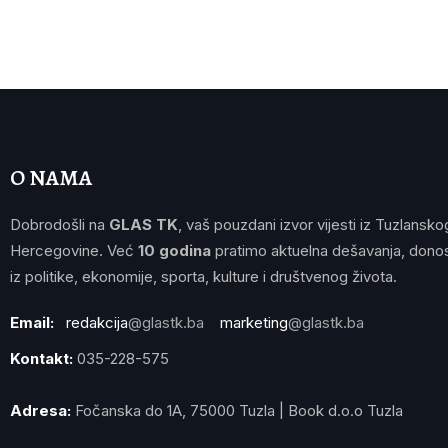
O NAMA
Dobrodošli na
GLAS TK
, vaš pouzdani izvor vijesti iz Tuzlansko
Hercegovine. Već
10 godina
pratimo aktuelna dešavanja, donos
iz politike, ekonomije, sporta, kulture i društvenog života.
Email:
redakcija
@glastk.ba
marketing
@glastk.ba
Kontakt:
035-228-575
Adresa:
Fočanska do 1A, 75000 Tuzla | Book d.o.o Tuzla