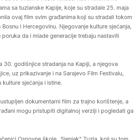
ama sa tuzlanske Kapije, koje su stradale 25. maja
nila ovaj film svim građanima koji su stradali tokom
a Bosnu i Hercegovinu. Njegovanje kulture sjećanja,
e poruka da i mlade generacije trebaju nastaviti
 30. godišnjice stradanja na Kapiji, a njegova
jice, uz prikazivanje i na Sarajevo Film Festivalu,
ulture sjećanja i istine.
ustupljen dokumentarni film za trajno korištenje, a
đani mogu pristupiti digitalnoj verziji i pogledati ga
učenici Osnovne škole „Sjenjak“ Tuzla, koji su tom