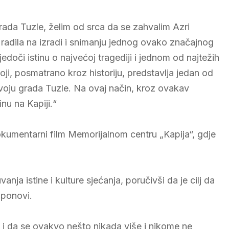
Grada Tuzle, želim od srca da se zahvalim Azri
je radila na izradi i snimanju jednog ovako značajnog
doči istinu o najvećoj tragediji i jednom od najtežih
koji, posmatrano kroz historiju, predstavlja jedan od
oju grada Tuzle. Na ovaj način, kroz ovakav
nu na Kapiji.“
kumentarni film Memorijalnom centru „Kapija“, gdje
nja istine i kulture sjećanja, poručivši da je cilj da
 ponovi.
o i da se ovakvo nešto nikada više i nikome ne