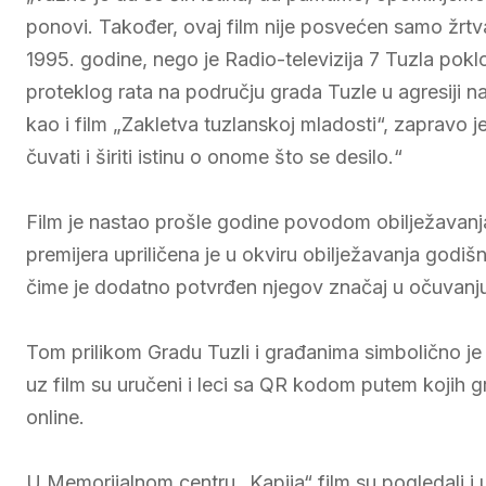
ponovi. Također, ovaj film nije posvećen samo žrtv
1995. godine, nego je Radio-televizija 7 Tuzla poklo
proteklog rata na području grada Tuzle u agresiji n
kao i film „Zakletva tuzlanskoj mladosti“, zapravo j
čuvati i širiti istinu o onome što se desilo.“
Film je nastao prošle godine povodom obilježavanja
premijera upriličena je u okviru obilježavanja godišn
čime je dodatno potvrđen njegov značaj u očuvanju k
Tom prilikom Gradu Tuzli i građanima simbolično je 
uz film su uručeni i leci sa QR kodom putem kojih gra
online.
U Memorijalnom centru „Kapija“ film su pogledali i 