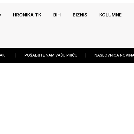
O
HRONIKA TK
BIH
BIZNIS
KOLUMNE
AKT
POŠALJITE NAM VAŠU PRIČU
NASLOVNICA NOVINA