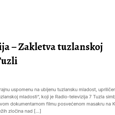
a – Zakletva tuzlanskoj
uzli
rajnu uspomenu na ubijenu tuzlansku mladost, upriliče
lanskoj mladosti“, koji je Radio-televizija 7 Tuzla sim
 o prvom dokumentarnom filmu posvećenom masakru na Ka
žih zločina nad […]