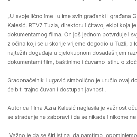
„U svoje lično ime i u ime svih građanki i građana 
Kalesić, RTV7 Tuzla, direktoru i čitavoj ekipi koja 
dokumentarnog filma. On još jednom potvrđuje i svje
zločina koji se u skorije vrijeme dogodio u Tuzli, a 
najtežih događaja u cjelokupnom dosadašnjem razv
dokumentarni film, baštinimo i čuvamo istinu o zloči
Gradonačelnik Lugavić simbolično je uručio ovaj do
će biti trajno čuvan i dostupan javnosti.
Autorica filma Azra Kalesić naglasila je važnost očuva
se stradanje ne zaboravi i da se nikada i nikome ne
„Važno je da se širi istina, da pamtimo, opominjem