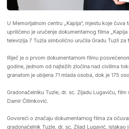
U Memorijalnom centru „Kapija“, mjestu koje čuva 
upriličeno je uručenje dokumentarnog filma „Kapija –
televizija 7 Tuzla simbolično uručila Gradu Tuzli za t
Riječ je o prvom dokumentarnom filmu posvećenom 
godine, jednom od najtežih zločina nad civilima to
granatom je ubijena 71 mlada osoba, dok je 175 os
Gradonačelniku Tuzle, dr. sc. Zijadu Lugaviću, film 
Damir Ćilimković.
Govoreći o značaju dokumentarnog filma za očuvanje 
gradonačelnik Tuzle, dr. sc. Zijad Lugavić, istakao j