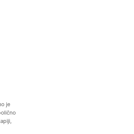
no je
bolično
piji,