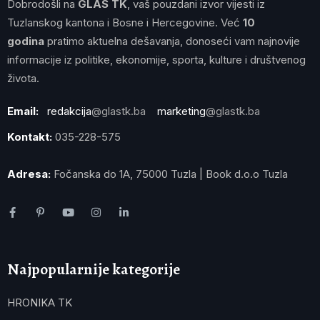
Dobrodošli na
GLAS TK
, vaš pouzdani izvor vijesti iz
Tuzlanskog kantona i Bosne i Hercegovine. Već
10
godina
pratimo aktuelna dešavanja, donoseći vam najnovije
informacije iz politike, ekonomije, sporta, kulture i društvenog
života.
Email:
redakcija
@glastk.ba
marketing
@glastk.ba
Kontakt:
035-228-575
Adresa:
Fočanska do 1A, 75000 Tuzla | Book d.o.o Tuzla
Najpopularnije kategorije
HRONIKA TK