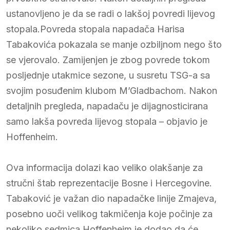
ustanovljeno je da se radi o lakšoj povredi lijevog
stopala.Povreda stopala napadača Harisa
Tabakovića pokazala se manje ozbiljnom nego što
se vjerovalo. Zamijenjen je zbog povrede tokom
posljednje utakmice sezone, u susretu TSG-a sa
svojim posuđenim klubom M’Gladbachom. Nakon
detaljnih pregleda, napadaču je dijagnosticirana
samo lakša povreda lijevog stopala – objavio je
Hoffenheim.
Ova informacija dolazi kao veliko olakšanje za
stručni štab reprezentacije Bosne i Hercegovine.
Tabaković je važan dio napadačke linije Zmajeva,
posebno uoči velikog takmičenja koje počinje za
nekoliko sedmica.Hoffenheim je dodao da će