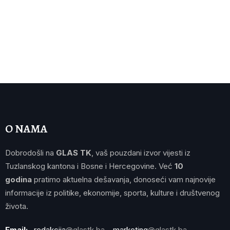
O NAMA
Dobrodošli na
GLAS TK
, vaš pouzdani izvor vijesti iz
Tuzlanskog kantona i Bosne i Hercegovine. Već
10
godina
pratimo aktuelna dešavanja, donoseći vam najnovije
informacije iz politike, ekonomije, sporta, kulture i društvenog
života.
Email:
redakcija
@glastk.ba
marketing
@glastk.ba