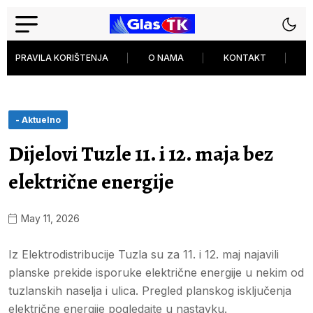
PRAVILA KORIŠTENJA
O NAMA
KONTAKT
P
- Aktuelno
Dijelovi Tuzle 11. i 12. maja bez
električne energije
May 11, 2026
Iz Elektrodistribucije Tuzla su za 11. i 12. maj najavili
planske prekide isporuke električne energije u nekim od
tuzlanskih naselja i ulica. Pregled planskog isključenja
električne energije pogledajte u nastavku.