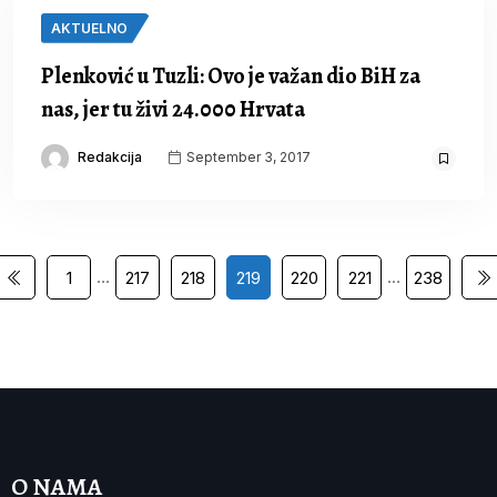
AKTUELNO
Plenković u Tuzli: Ovo je važan dio BiH za
nas, jer tu živi 24.000 Hrvata
Redakcija
September 3, 2017
…
…
1
217
218
219
220
221
238
O NAMA