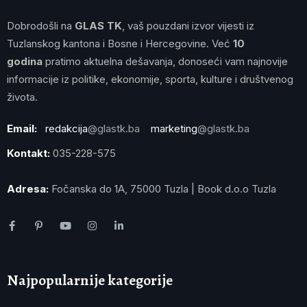
Dobrodošli na
GLAS TK
, vaš pouzdani izvor vijesti iz
Tuzlanskog kantona i Bosne i Hercegovine. Već
10
godina
pratimo aktuelna dešavanja, donoseći vam najnovije
informacije iz politike, ekonomije, sporta, kulture i društvenog
života.
Email:
redakcija
@glastk.ba
marketing
@glastk.ba
Kontakt:
035-228-575
Adresa:
Fočanska do 1A, 75000 Tuzla | Book d.o.o Tuzla
Najpopularnije kategorije