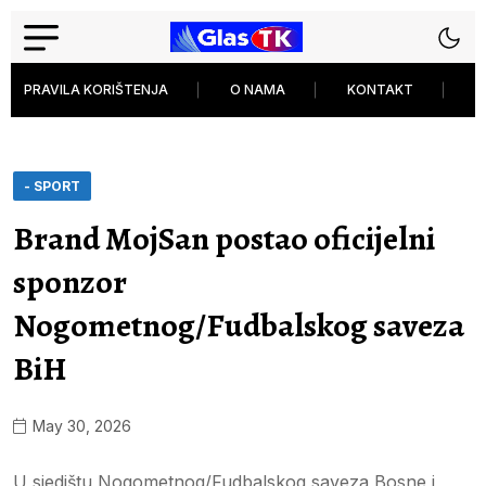
PRAVILA KORIŠTENJA
O NAMA
KONTAKT
P
- SPORT
Brand MojSan postao oficijelni
sponzor
Nogometnog/Fudbalskog saveza
BiH
May 30, 2026
U sjedištu Nogometnog/Fudbalskog saveza Bosne i