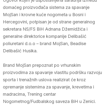
Ugovor kojim je uspostavljena saradnja između
domaćeg proizvođača sistema za spavanje
MojSan i krovne kuće nogometa u Bosni i
Hercegovini, potpisan je od strane generalnog
sekretara NS/FS BiH Adnana Džemidžića i
generalne direktorice kompanije Delibašić
poliuretani d.o.o – brand MojSan, Beadise
Delibašić Husika.
Brand MojSan prepoznat po vrhunskim
proizvodima za spavanje vlastitu podršku razvoju
sporta i trenažnih uslova realizirat će kroz
opremanje sistemima za spavanje, krevetima i
madracima, Trening centar
Nogometnog/Fudbalskog saveza BiH u Zenici.