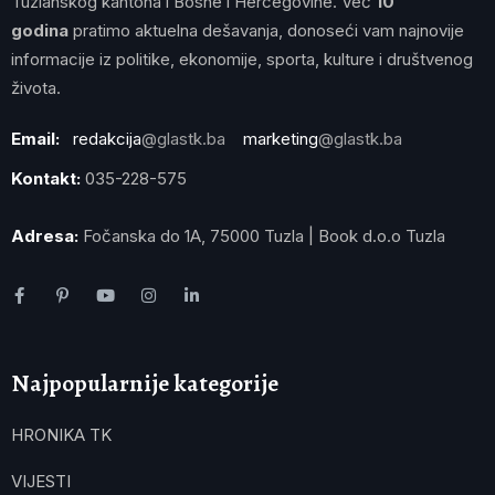
Tuzlanskog kantona i Bosne i Hercegovine. Već
10
godina
pratimo aktuelna dešavanja, donoseći vam najnovije
informacije iz politike, ekonomije, sporta, kulture i društvenog
života.
Email:
redakcija
@glastk.ba
marketing
@glastk.ba
Kontakt:
035-228-575
Adresa:
Fočanska do 1A, 75000 Tuzla | Book d.o.o Tuzla
Najpopularnije kategorije
HRONIKA TK
VIJESTI