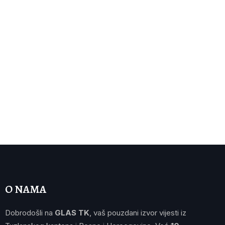
O NAMA
Dobrodošli na
GLAS TK
, vaš pouzdani izvor vijesti iz