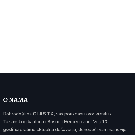
O NAMA
Dobrodošli na
GLAS TK
, vaš pouzdani izvor vijesti iz
Tuzlanskog kantona i Bosne i Hercegovine. Već
10
godina
pratimo aktuelna dešavanja, donoseći vam najnovije