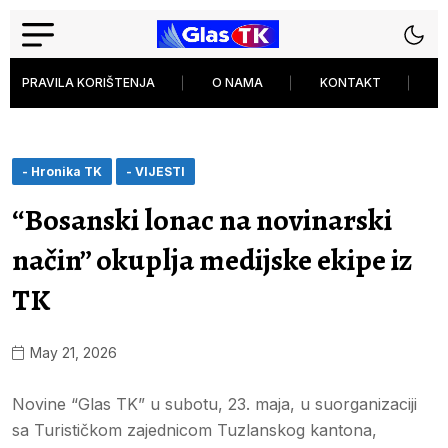
PRAVILA KORIŠTENJA
O NAMA
KONTAKT
P
- Hronika TK
- VIJESTI
“Bosanski lonac na novinarski
način” okuplja medijske ekipe iz
TK
May 21, 2026
Novine “Glas TK” u subotu, 23. maja, u suorganizaciji
sa Turističkom zajednicom Tuzlanskog kantona,