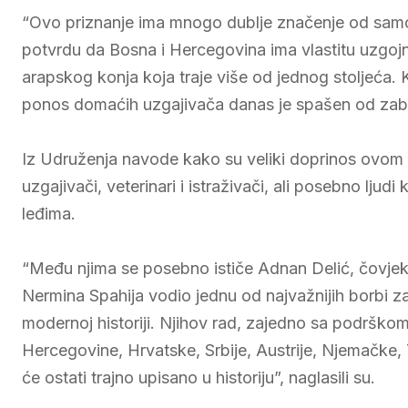
“Ovo priznanje ima mnogo dublje značenje od samo
potvrdu da Bosna i Hercegovina ima vlastitu uzgojnu p
arapskog konja koja traje više od jednog stoljeća. K
ponos domaćih uzgajivača danas je spašen od zabor
Iz Udruženja navode kako su veliki doprinos ovom hi
uzgajivači, veterinari i istraživači, ali posebno ljudi
leđima.
“Među njima se posebno ističe Adnan Delić, čovjek
Nermina Spahija vodio jednu od najvažnijih borbi
modernoj historiji. Njihov rad, zajedno sa podrškom b
Hercegovine, Hrvatske, Srbije, Austrije, Njemačke, T
će ostati trajno upisano u historiju”, naglasili su.