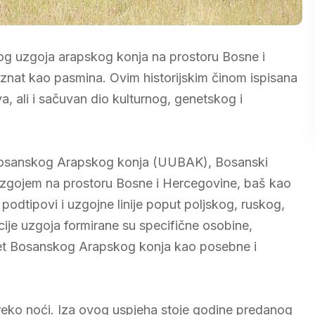
og uzgoja arapskog konja na prostoru Bosne i
znat kao pasmina. Ovim historijskim činom ispisana
 ali i sačuvan dio kulturnog, genetskog i
ja Bosanskog Arapskog konja (UUBAK), Bosanski
uzgojem na prostoru Bosne i Hercegovine, baš kao
i podtipovi i uzgojne linije poput poljskog, ruskog,
ije uzgoja formirane su specifične osobine,
titet Bosanskog Arapskog konja kao posebne i
reko noći. Iza ovog uspjeha stoje godine predanog