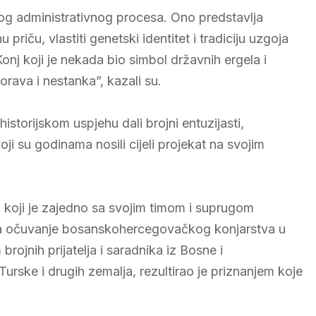
g administrativnog procesa. Ono predstavlja
riču, vlastiti genetski identitet i tradiciju uzgoja
onj koji je nekada bio simbol državnih ergela i
ava i nestanka”, kazali su.
storijskom uspjehu dali brojni entuzijasti,
 koji su godinama nosili cijeli projekat na svojim
 koji je zajedno sa svojim timom i suprugom
 za očuvanje bosanskohercegovačkog konjarstva u
rojnih prijatelja i saradnika iz Bosne i
urske i drugih zemalja, rezultirao je priznanjem koje