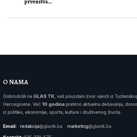
prvenstva...
O NAMA
Dobrodošli na
GLAS TK
, vaš pouzdani izvor vijesti iz Tuzlansko
Hercegovine. Već
10 godina
pratimo aktuelna dešavanja, donos
iz politike, ekonomije, sporta, kulture i društvenog života.
Email:
redakcija
@glastk.ba
marketing
@glastk.ba