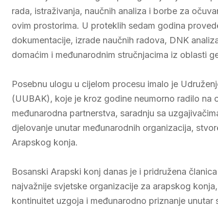
rada, istraživanja, naučnih analiza i borbe za očuva
ovim prostorima. U proteklih sedam godina proveden 
dokumentacije, izrade naučnih radova, DNK analiza
domaćim i međunarodnim stručnjacima iz oblasti gen
Posebnu ulogu u cijelom procesu imalo je Udruženj
(UUBAK), koje je kroz godine neumorno radilo na o
međunarodna partnerstva, saradnju sa uzgajivačima i
djelovanje unutar međunarodnih organizacija, stvor
Arapskog konja.
Bosanski Arapski konj danas je i pridružena članic
najvažnije svjetske organizacije za arapskog konja,
kontinuitet uzgoja i međunarodno priznanje unutar 