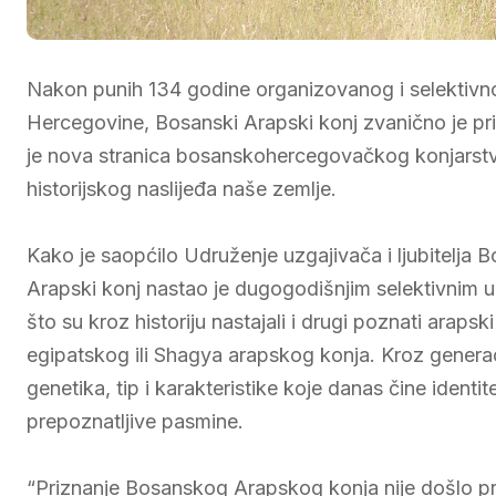
Nakon punih 134 godine organizovanog i selektivn
Hercegovine, Bosanski Arapski konj zvanično je pri
je nova stranica bosanskohercegovačkog konjarstva,
historijskog naslijeđa naše zemlje.
Kako je saopćilo Udruženje uzgajivača i ljubitel
Arapski konj nastao je dugogodišnjim selektivnim 
što su kroz historiju nastajali i drugi poznati arapsk
egipatskog ili Shagya arapskog konja. Kroz generac
genetika, tip i karakteristike koje danas čine iden
prepoznatljive pasmine.
“Priznanje Bosanskog Arapskog konja nije došlo p