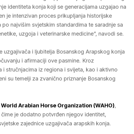
nje identiteta konja koji se generacijama uzgajao na
je intenzivan proces prikupljanja historijske
 po najvišim svjetskim standardima te saradnje sa
etike, uzgoja i veterinarske medicine”, navodi se.
e uzgajivača i ljubitelja Bosanskog Arapskog konja
čuvanju i afirmaciji ove pasmine. Kroz
 stručnjacima iz regiona i svijeta, kao i aktivno
eni su temelji za zvanično priznanje Bosanskog
a
World Arabian Horse Organization
(WAHO)
,
 čime je dodatno potvrđen njegov identitet,
svjetske zajednice uzgajivača arapskih konja.