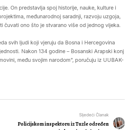
e. On predstavlja spoj historije, nauke, kulture i
projektima, međunarodnoj saradnji, razvoju uzgoja,
ti čuvati ono što je stvarano više od jednog vijeka.
da svih ljudi koji vjeruju da Bosna i Hercegovina
vrijednosti. Nakon 134 godine – Bosanski Arapski konj
omovini, među svojim narodom”, poručuju iz UUBAK-
Sljedeći Članak
Policijskom inspektoru iz Tuzle određen