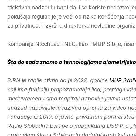
efektivan nadzor i utvrdi da li se koriste nedozvolj
pokušaja regulacije je veći od rizika korišćenja ned
za privatnost i izvršna direktorka nevladine organiza
Kompanije NtechLab i NEC, kao i MUP Srbije, nisu 
Šta do sada znamo o tehnologijama biometrijsko
BIRN je ranije otkrio da je 2022. godine
MUP Srbij
koji ima funkciju prepoznavanja lica, pretrage in
međuvremenu smo mapirali nabavke javnih ustanov
unazad nabavljale invazivnu opremu za video nadz
Fondacije iz 2019. o javno-privatnom partnerstvu 
Radio Slobodne Evrope o nabavkama DSS Pro pla
gradovima širom Srbije daju dodatni kontekst o o