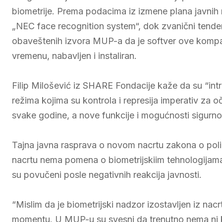
biometrije. Prema podacima iz izmene plana javnih
„NEC face recognition system“, dok zvanični tender
obaveštenih izvora MUP-a da je softver ove kompan
vremenu, nabavljen i instaliran.
Filip Milošević iz SHARE Fondacije kaže da su “intru
režima kojima su kontrola i represija imperativ za o
svake godine, a nove funkcije i mogućnosti sigurno 
Tajna javna rasprava o novom nacrtu zakona o polic
nacrtu nema pomena o biometrijskiim tehnologijama,
su povučeni posle negativnih reakcija javnosti.
“Mislim da je biometrijski nadzor izostavljen iz nacrt
momentu. U MUP-u su svesni da trenutno nema ni kapa