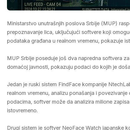
Ministarstvo unutrašnjih poslova Srbije (MUP) ras
prepoznavanje lica, uključujući softvere koji omogu
podataka građana u realnom vremenu, pokazuje ist
MUP Srbije poseduje još dva napredna softvera za p
domaćoj javnosti, pokazuju podaci do kojih je doš
Jedan je ruski sistem FindFace kompanije NtechLa
realnom vremenu, analizu ponašanja i povezivanj
podacima, softver može da analizira milione zapisa
istovremeno.
Drugi sistem je softver NeoFace Watch japanske ko