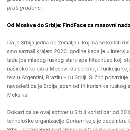
prati građane.
Od Moskve do Srbije: FindFace za masovni nad
Da je Srbija jedna od zemalja u kojima se koristi r
smo saznali krajem 2020. godine kada je u intervj
tada još mladog ruskog start-apa NtechLab koji sto
naširoko koristi u Moskvi, da spremaju funkciju koja 
tela u Argentini, Brazilu – i u Srbiji. Slično potvrđ
navodeći da je Srbija jedan od tri korisnika ruskog 
Meksika.
Dokazi da se ovaj softver u Srbiji koristi bar od 20
tehnološke organizacije
Qurium
koje je decembra 
Srbiji, hostovanog kod srpskog mCloud provajdera