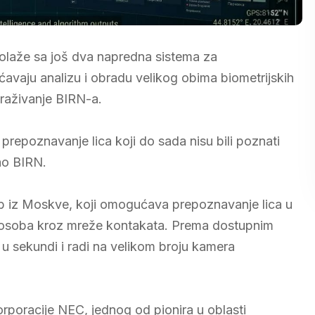
polaže sa još dva napredna sistema za
ćavaju analizu i obradu velikog obima biometrijskih
raživanje BIRN-a.
repoznavanje lica koji do sada nisu bili poznati
ao BIRN.
b iz Moskve, koji omogućava prepoznavanje lica u
e osoba kroz mreže kontakata. Prema dostupnim
 u sekundi i radi na velikom broju kamera
rporacije NEC, jednog od pionira u oblasti