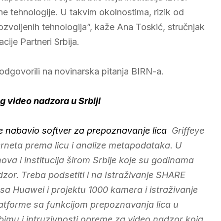
ene tehnologije. U takvim okolnostima, rizik od
ozvoljenih tehnologija”, kaže Ana Toskić, stručnjak
cije Partneri Srbija.
odgovorili na novinarska pitanja BIRN-a.
g video nadzora u Srbiji
e nabavio softver za prepoznavanje lica
Griffeye
terneta prema licu i analize metapodataka. U
a i institucija širom Srbije koje su godinama
or. Treba podsetiti i na Istraživanje SHARE
sa Huawei i projektu 1000 kamera i istraživanje
tforme sa funkcijom prepoznavanja lica u
bimu i intruzivnosti opreme za video nadzor koja