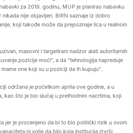
 nabavki za 2019. godinu, MUP je planirao nabavku
 nikada nije objavljen. BIRN saznaje iz dobro
ije, koji takođe može da prepoznaje lica u realnom
zivan, masovni i targetirani nadzor alati autoritarnih
čuvanje pozicije moći”, a da “tehnologija napreduje
mame one koji su u poziciji da ih kupuju”.
iji održana je početkom aprila ove godine, a u
 kao što je bio slučaj u prethodnim nacrtima, koji
a jer je procenjeno da bi to bio politički rizik u ovom
citeta ni volje da bilo koja institucija izvrši