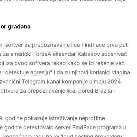
zor građana
uski softver za prepoznavanje lica FindFace prvu put
uu za američki ForbsAleksandar Kabakov suosnivač
ji iza ovog softvera rekao kako se to rešenje već
“detektuje agresiju” i da su njihovi korisnici vladina
uje zvanični Telegram kanal kompanije u maju 2024.
softvera za prepoznavanje lica, pored Brazila i
19. godine pokazuje istraživanje neprofitne
te godine detektovalo server FindFace programa u
. Podsećanja radi, na mCloud hosting provajderu