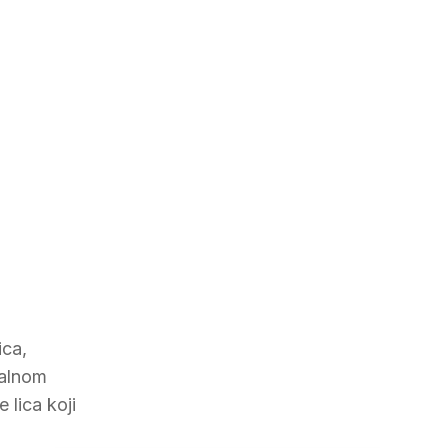
ica,
ealnom
lica koji