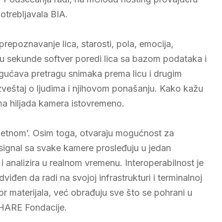
potrebljavala BIA.
repoznavanje lica, starosti, pola, emocija,
iću sekunde softver poredi lica sa bazom podataka i
gućava pretragu snimaka prema licu i drugim
izveštaj o ljudima i njihovom ponašanju. Kako kažu
ma hiljada kamera istovremeno.
metnom’. Osim toga, otvaraju mogućnost za
 signal sa svake kamere prosleđuju u jedan
 analizira u realnom vremenu. Interoperabilnost je
iđen da radi na svojoj infrastrukturi i terminalnoj
zvor materijala, već obrađuju sve što se pohrani u
 SHARE Fondacije.