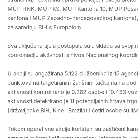
MUP HNK, MUP KS, MUP Kantona 10, MUP Posav
kantona i MUP Zapadno-hercegovačkog kantona), u
za saradnju BiH s Europolom.
Sva uključena tijela postupala su u skladu sa svoj
koordinaciju aktivnosti s nivoa Nacionalnog koordi
U akciji su angažirana 5.122 službenika iz 15 agen
punktova na targetiranim žarišnim tačkama na podr
aktivnosti kontrolirano je 9.282 osobe i 10.433 vozi
aktivnosti detektirano je 11 potencijalnih žrtava tr
(državljanke BiH, Kine i Brazila) i četiri osobe su li
Tokom operativne akcije korišteni su zaštićeni ka