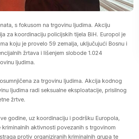
nata, s fokusom na trgovinu ljudima. Akciju
za koordinaciju policijskih tijela BiH. Europol je
ima koju je provelo 59 zemalja, uključujući Bosnu i
ncijalnih žrtava i lišenjem slobode 1.024
ovinu ljudima.
a osumnjičena za trgovinu ljudima. Akcija kodnog
u ljudima radi seksualne eksploatacije, prisilnog
etne žrtve.
 ove godine, uz koordinaciju i podršku Europola,
nje kriminalnih aktivnosti povezanih s trgovinom
istraga protiv organiziranih kriminalnih grupa te