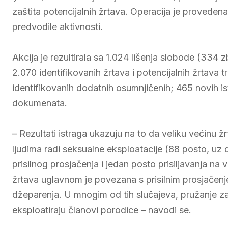
zaštita potencijalnih žrtava. Operacija je proveden
predvodile aktivnosti.
Akcija je rezultirala sa 1.024 lišenja slobode (334 z
2.070 identifikovanih žrtava i potencijalnih žrtava t
identifikovanih dodatnih osumnjičenih; 465 novih ist
dokumenata.
– Rezultati istraga ukazuju na to da veliku većinu 
ljudima radi seksualne eksploatacije (88 posto, uz 
prisilnog prosjačenja i jedan posto prisiljavanja na v
žrtava uglavnom je povezana s prisilnim prosjačenjem
džeparenja. U mnogim od tih slučajeva, pružanje zaš
eksploatiraju članovi porodice – navodi se.