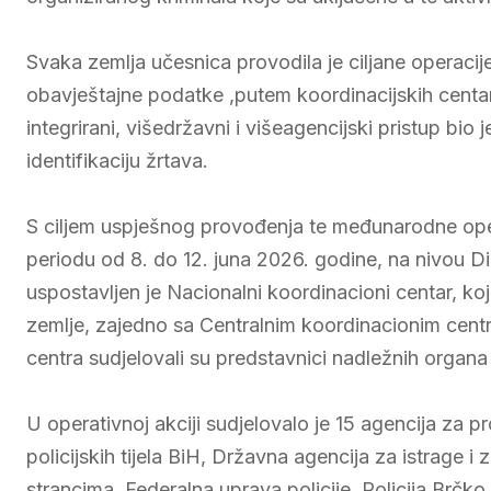
Svaka zemlja učesnica provodila je ciljane operacije 
obavještajne podatke ,putem koordinacijskih centara
integrirani, višedržavni i višeagencijski pristup bio 
identifikaciju žrtava.
S ciljem uspješnog provođenja te međunarodne oper
periodu od 8. do 12. juna 2026. godine, na nivou Dire
uspostavljen je Nacionalni koordinacioni centar, ko
zemlje, zajedno sa Centralnim koordinacionim cen
centra sudjelovali su predstavnici nadležnih organa
U operativnoj akciji sudjelovalo je 15 agencija za 
policijskih tijela BiH, Državna agencija za istrage i
strancima, Federalna uprava policije, Policija Br