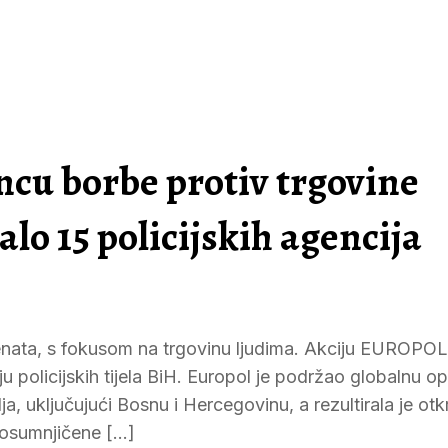
u borbe protiv trgovine
alo 15 policijskih agencija
enata, s fokusom na trgovinu ljudima. Akciju EUROPOL
u policijskih tijela BiH. Europol je podržao globalnu op
ja, uključujući Bosnu i Hercegovinu, a rezultirala je ot
4 osumnjičene […]