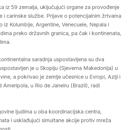
ka iz 59 zemalja, uključujući organe za provođenje
e i carinske službe. Prijave o potencijalnim žrtvama
bio iz Kolumbije, Argentine, Venecuele, Nepala i
udima preko državnih granica, pa čak i kontinenata,
dima.
ontinentalna saradnja uspostavljena su dva
uspostavljen je u Skoplju (Sjeverna Makedonija) u
ne, a pokrivao je zemlje učesnice u Evropi, Aziji i
d Ameripola, u Rio de Janeiru (Brazil), radi
govine ljudima u oba koordinacijska centra,
ata i usklađujući simultane akcije protiv mreža
nosti.