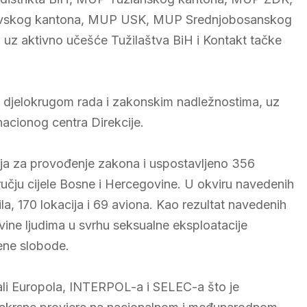
skog kantona, MUP USK, MUP Srednjobosanskog
z aktivno učešće Tužilaštva BiH i Kontakt tačke
im djelokrugom rada i zakonskim nadležnostima, uz
nacionog centra Direkcije.
cija za provođenje zakona i uspostavljeno 356
učju cijele Bosne i Hercegovine. U okviru navedenih
la, 170 lokacija i 69 aviona. Kao rezultat navedenih
govine ljudima u svrhu seksualne eksploatacije
šene slobode.
nali Europola, INTERPOL-a i SELEC-a što je