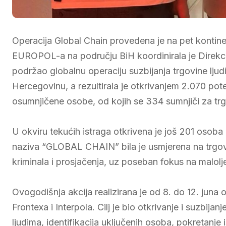
Operacija Global Chain provedena je na pet kontine
EUROPOL-a na području BiH koordinirala je Direkcija 
podržao globalnu operaciju suzbijanja trgovine ljud
Hercegovinu, a rezultirala je otkrivanjem 2.070 pote
osumnjičene osobe, od kojih se 334 sumnjiči za trg
U okviru tekućih istraga otkrivena je još 201 osob
naziva “GLOBAL CHAIN” bila je usmjerena na trgovin
kriminala i prosjačenja, uz poseban fokus na malolj
Ovogodišnja akcija realizirana je od 8. do 12. juna
Frontexa i Interpola. Cilj je bio otkrivanje i suzbija
ljudima, identifikacija uključenih osoba, pokretanje 