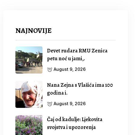
NAJNOVIJE
Devet rudara RMU Zenica
petu noć u jami,.
August 9, 2026
Nana Zejna s Vlašića ima 100
godina i.
August 9, 2026
Čaj od kadulje: Ljekovita
svojstva i upozorenja