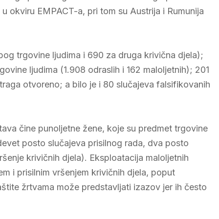
a u okviru EMPACT-a, pri tom su Austrija i Rumunija
bog trgovine ljudima i 690 za druga krivična djela);
rgovine ljudima (1.908 odraslih i 162 maloljetnih); 201
raga otvoreno; a bilo je i 80 slučajeva falsifikovanih
žrtava čine punoljetne žene, koje su predmet trgovine
devet posto slučajeva prisilnog rada, dva posto
ršenje krivičnih djela). Eksploatacija maloljetnih
 i prisilnim vršenjem krivičnih djela, poput
tite žrtvama može predstavljati izazov jer ih često