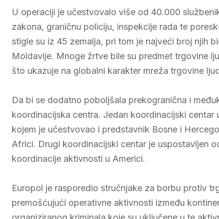
U operaciji je učestvovalo više od 40.000 službeni
zakona, graničnu policiju, inspekcije rada te poresk
stigle su iz 45 zemalja, pri tom je najveći broj njih 
Moldavije. Mnoge žrtve bile su predmet trgovine lj
što ukazuje na globalni karakter mreža trgovine lju
Da bi se dodatno poboljšala prekogranična i međuk
koordinacijska centra. Jedan koordinacijski centar 
kojem je učestvovao i predstavnik Bosne i Hercegovi
Africi. Drugi koordinacijski centar je uspostavljen o
koordinacije aktivnosti u Americi.
Europol je rasporedio stručnjake za borbu protiv tr
premošćujući operativne aktivnosti između kontinen
organiziranog kriminala koje su uključene u te aktiv