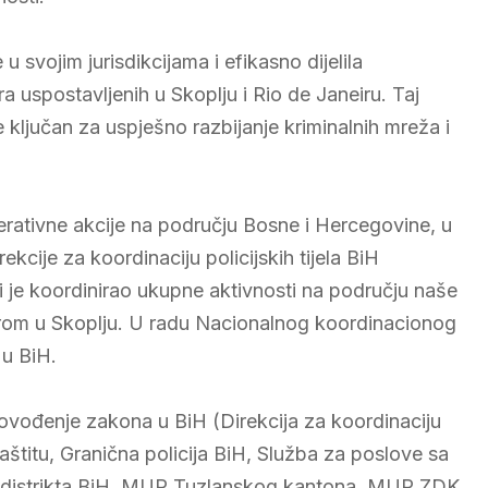
u svojim jurisdikcijama i efikasno dijelila
 uspostavljenih u Skoplju i Rio de Janeiru. Taj
je ključan za uspješno razbijanje kriminalnih mreža i
ativne akcije na području Bosne i Hercegovine, u
kcije za koordinaciju policijskih tijela BiH
ji je koordinirao ukupne aktivnosti na području naše
trom u Skoplju. U radu Nacionalnog koordinacionog
 u BiH.
provođenje zakona u BiH (Direkcija za koordinaciju
 zaštitu, Granična policija BiH, Služba za poslove sa
čko distrikta BiH, MUP Tuzlanskog kantona, MUP ZDK,