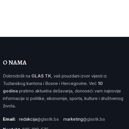
O NAMA
Dobrodošli na
GLAS TK
, vaš pouzdani izvor vijesti iz
Tuzlanskog kantona i Bosne i Hercegovine. Već
10
godina
pratimo aktuelna dešavanja, donoseći vam najnovije
informacije iz politike, ekonomije, sporta, kulture i društvenog
života.
Email:
redakcija
@glastk.ba
marketing
@glastk.ba