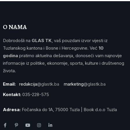
O NAMA
Dobrodošli na
GLAS TK
, vaš pouzdani izvor vijesti iz
Tuzlanskog kantona i Bosne i Hercegovine. Već
10
godina
pratimo aktuelna dešavanja, donoseći vam najnovije
informacije iz politike, ekonomije, sporta, kulture i društvenog
života.
Email:
redakcija
@glastk.ba
marketing
@glastk.ba
Kontakt:
035-228-575
Adresa:
Fočanska do 1A, 75000 Tuzla | Book d.o.o Tuzla