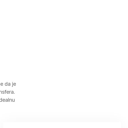
e da je
nsfera.
idealnu