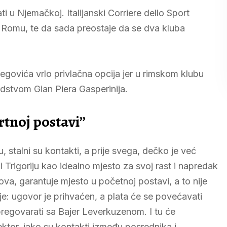
u Njemačkoj. Italijanski Corriere dello Sport
u Romu, te da sada preostaje da se dva kluba
egovića vrlo privlačna opcija jer u rimskom klubu
odstvom Gian Piera Gasperinija.
tnoj postavi”
, stalni su kontakti, a prije svega, dečko je već
i Trigoriju kao idealno mjesto za svoj rast i napredak
va, garantuje mjesto u početnoj postavi, a to nije
je: ugovor je prihvaćen, a plata će se povećavati
egovarati sa Bajer Leverkuzenom. I tu će
ektor, iako su kontakti između posrednika i