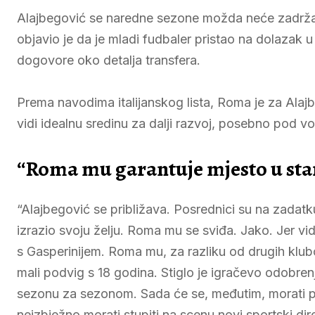
Alajbegović se naredne sezone možda neće zadržati 
objavio je da je mladi fudbaler pristao na dolazak 
dogovore oko detalja transfera.
Prema navodima italijanskog lista, Roma je za Alajb
vidi idealnu sredinu za dalji razvoj, posebno pod v
“Roma mu garantuje mjesto u star
“Alajbegović se približava. Posrednici su na zadatku
izrazio svoju želju. Roma mu se sviđa. Jako. Jer vid
s Gasperinijem. Roma mu, za razliku od drugih klubo
mali podvig s 18 godina. Stiglo je igračevo odobren
sezonu za sezonom. Sada će se, međutim, morati pr
neizbježno morati stupiti na scenu novi sportski dir