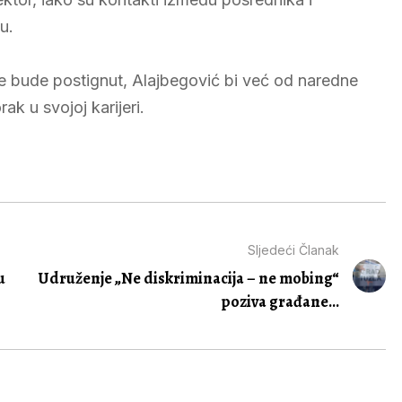
u.
 bude postignut, Alajbegović bi već od naredne
ak u svojoj karijeri.
Sljedeći Članak
u
Udruženje „Ne diskriminacija – ne mobing“
poziva građane...