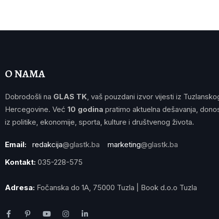
O NAMA
Dobrodošli na
GLAS TK
, vaš pouzdani izvor vijesti iz Tuzlansko
Hercegovine. Već
10 godina
pratimo aktuelna dešavanja, donos
iz politike, ekonomije, sporta, kulture i društvenog života.
Email:
redakcija
@glastk.ba
marketing
@glastk.ba
Kontakt:
035-228-575
Adresa:
Fočanska do 1A, 75000 Tuzla | Book d.o.o Tuzla